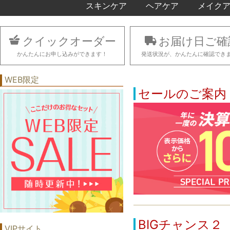
スキンケア
ヘアケア
メイク
クイックオーダー
お届け日ご確
かんたんにお申し込みができます！
発送状況が、かんたんに確認でき
WEB限定
セールのご案内
BIGチャンス２
VIPサイト