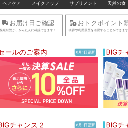
ヘアケア
メイクアップ
サプリメント
天然の食
お届け日ご確認
おトクポイント
履
表
発送状況が、かんたんに確認できます！
獲得や利用履歴を確認することができま
セールのご案内
BIG
8月1日更新
BIGチャンス２
BIG
8月1日更新