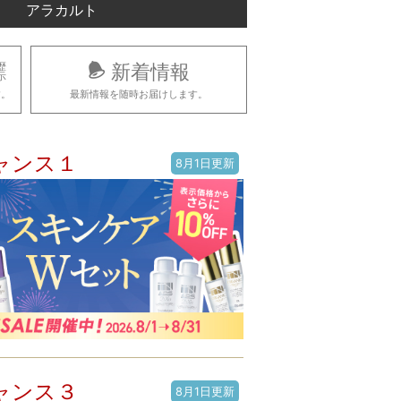
アラカルト
新着情報
歴
示
す。
最新情報を随時お届けします。
チャンス１
8月1日更新
チャンス３
8月1日更新