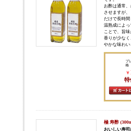
お酢は通常、
させますが、
だけで長時間
温熟成によっ
ことで、旨味
香りが少なく
やかな味わい
プ
格
￥
特
極 寿酢 (300
おいしい寿司