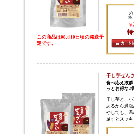
プ
格
￥
特
この商品は08月10日頃の発送予
定です。
干し芋ぜんざ
食べ応え抜群
っとお得な2
干し芋と、小
あるから満腹
やしても、温
足すとスッキ