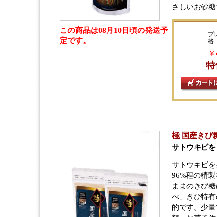
さしいお砂糖
この商品は08月10日頃の発送予
プ
定です。
格
￥
特
極 国産きび糖
サトウキビを
サトウキビを
96%程の精
ままのきび糖
べ、きび特有
的です。少量