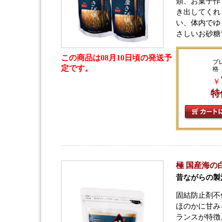
類、お菓子作
き出してくれ
い、体内でゆ
さしいお砂糖
この商品は08月10日頃の発送予
プ
定です。
格
￥
特
極 国産海の白宝
昔ながらの製
固結防止剤不
ほのかに甘み
ランスが特徴