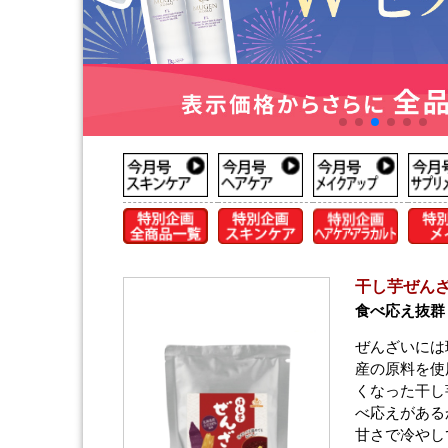
干し芋ぜんざい 
食べ応え抜群
ぜんざいには
産の原料を使
くなった干し
べ応えがある
甘さで冷やし