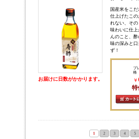
国産米をこだ
仕上げたこの
れない、その
味わいに仕上
んのこと、酢
味の深みと口
ず！
プ
格
お届けに日数がかかります。
￥
特
1
2
3
4
5