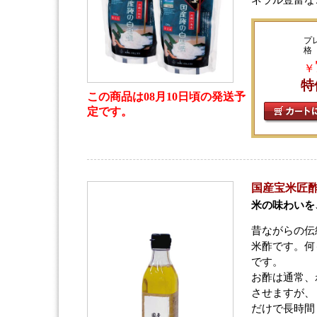
プ
格
￥
特
この商品は08月10日頃の発送予
定です。
国産宝米匠酢 (
米の味わいを
昔ながらの伝
米酢です。何
です。
お酢は通常、
させますが、
だけで長時間