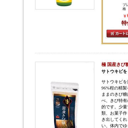
プ
格
￥
特
極 国産きび糖 
サトウキビを
サトウキビを
96%程の精
ままのきび糖
べ、きび特有
的です。少量
類、お菓子作
き出してくれ
い、体内でゆ