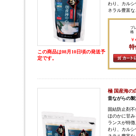
わり、カルシ
ネラル豊富な
プ
格
￥
特
この商品は08月10日頃の発送予
定です。
極 国産海の
昔ながらの製
固結防止剤不
ほのかに甘み
ランスが特徴
わり、カルシ
ネラル豊富な