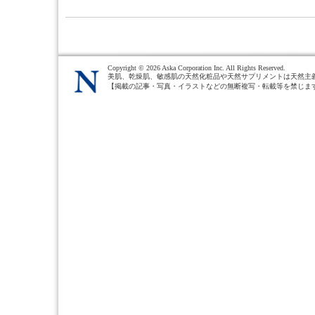
Copyright ©
2026 Aska Corporation Inc. All Rights Reserved.
美肌、乾燥肌、敏感肌の天然化粧品や天然サプリメントは天然主
【掲載の記事・写真・イラストなどの無断複写・転載等を禁じま