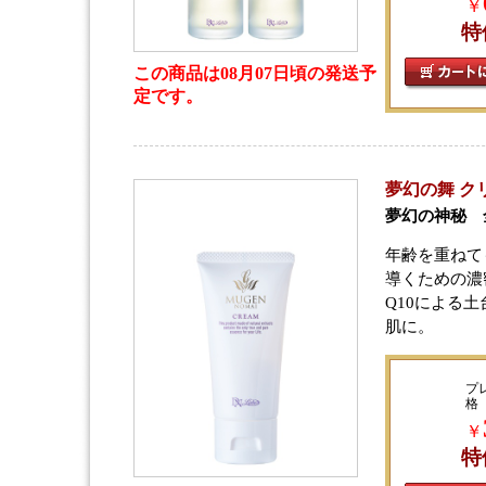
￥
特
この商品は08月07日頃の発送予
定です。
夢幻の舞 クリー
夢幻の神秘 
年齢を重ねて
導くための濃
Q10による
肌に。
プ
格
￥
特