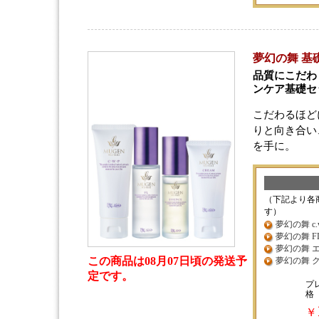
夢幻の舞 基
品質にこだわ
ンケア基礎セ
こだわるほど
りと向き合い
を手に。
（下記より各
す）
夢幻の舞 c.w.
夢幻の舞 FL 
夢幻の舞 エ
この商品は08月07日頃の発送予
夢幻の舞 クリ
定です。
プ
格
￥