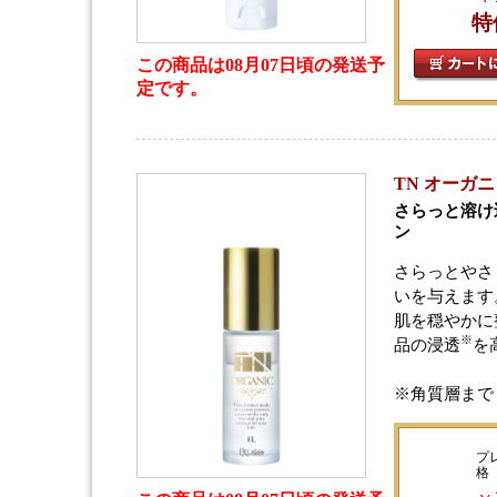
特
この商品は08月07日頃の発送予
定です。
TN オーガニッ
さらっと溶け
ン
さらっとやさ
いを与えます
肌を穏やかに
※
品の浸透
を
※角質層まで
プ
格