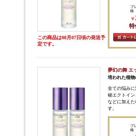
プ
格
￥
特
この商品は08月07日頃の発送予
定です。
夢幻の舞 エ
培われた植物
全ての悩みに
秘エクトイン
などに加えた
す。
プ
格