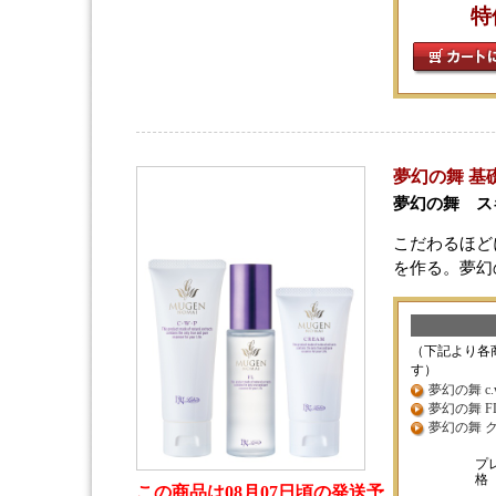
特
夢幻の舞 基
夢幻の舞 ス
こだわるほど
を作る。夢幻
（下記より各
す）
夢幻の舞 c.w.
夢幻の舞 FL 
夢幻の舞 クリ
プ
格
この商品は08月07日頃の発送予