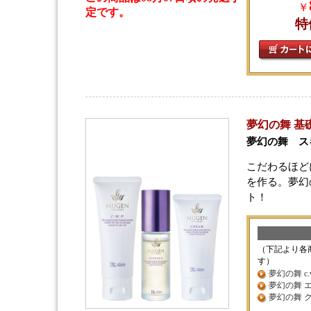
￥
定です。
特
夢幻の舞 基
夢幻の舞 ス
こだわるほど
を作る。夢幻
ト！
（下記より各
す）
夢幻の舞 c.w.
夢幻の舞 エ
夢幻の舞 クリ