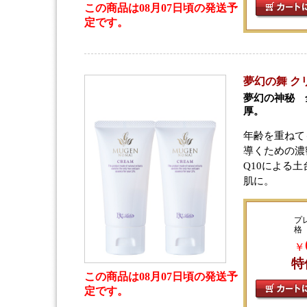
この商品は08月07日頃の発送予
定です。
夢幻の舞 ク
夢幻の神秘 
厚。
年齢を重ねて
導くための濃
Q10による
肌に。
プ
格
￥
特
この商品は08月07日頃の発送予
定です。