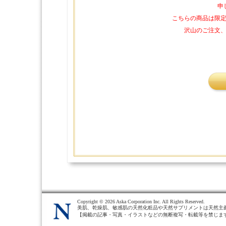
申
こちらの商品は限
沢山のご注文
Copyright ©
2026 Aska Corporation Inc. All Rights Reserved.
美肌、乾燥肌、敏感肌の天然化粧品や天然サプリメントは天然主
【掲載の記事・写真・イラストなどの無断複写・転載等を禁じま