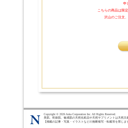
申
こちらの商品は限
沢山のご注文
Copyright ©
2026 Aska Corporation Inc. All Rights Reserved.
美肌、乾燥肌、敏感肌の天然化粧品や天然サプリメントは天然主
【掲載の記事・写真・イラストなどの無断複写・転載等を禁じま