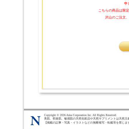
申
こちらの商品は限
沢山のご注文
Copyright ©
2026 Aska Corporation Inc. All Rights Reserved.
美肌、乾燥肌、敏感肌の天然化粧品や天然サプリメントは天然主
【掲載の記事・写真・イラストなどの無断複写・転載等を禁じま