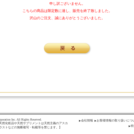
申し訳ございません。
こちらの商品は限定数に達し、販売を終了致しました。
沢山のご注文、誠にありがとうございました。
poration Inc. All Rights Reserved.
会社情報
お客様情報の取り扱いにつ
天然化粧品や天然サプリメントは天然主義のアスカ
特
ラストなどの無断複写・転載等を禁じます。】