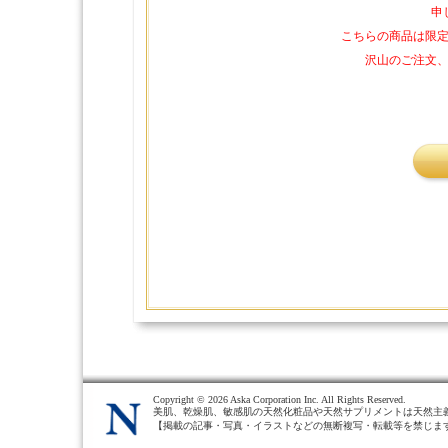
申
こちらの商品は限
沢山のご注文
Copyright ©
2026 Aska Corporation Inc. All Rights Reserved.
美肌、乾燥肌、敏感肌の天然化粧品や天然サプリメントは天然主
【掲載の記事・写真・イラストなどの無断複写・転載等を禁じま