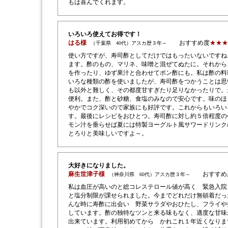
もは喜んでくれます。
いろいろ使えてお得です！
はる様
おすすめ度
★★★
（千葉県 40代）アスカ歴３年～
使い方ですが、寿司酢としてだけではもったいないですね
ます。酢のもの、マリネ、味噌と混ぜてぬたに。それから
を作ったり、ゆず果汁と合わせてポン酢にも。私は酢の料
いろな種類の酢を使いましたが、寿司酢をつかうことは思
も以外と難しく、その都度甘すぎたり足りなかったりで。
便利。また、酢と砂糖、食塩のみなので安心です。味のほ
やかでコク深いので家族にも好評です。これからもいろい
す。最後にレシピをおひとつ。寿司酢に対し約５倍程度の
モン汁を垂らせば夏には特製ヨーグルト風サワードリンク
とろりと美味しいですよ～。
大好きになりました。
麻生世津子様
おすすめ
（神奈川県 60代）アスカ歴３年～
私は血圧が高いのと総コレステロール値が高く 緊急入院
と塩分制限が課せられました。今までどれだけ無頓着だっ
んな時に寿酢に出会い 野菜サラダやおひたし、フライや
しています。酢の独特なツンと来る味もなく、適度な甘味
出来ています。利用初めてから かれこれ１年近くなりま