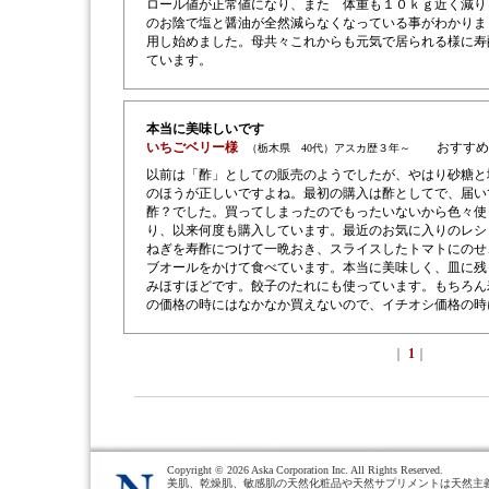
ロール値が正常値になり、また 体重も１０ｋｇ近く減り
のお陰で塩と醤油が全然減らなくなっている事がわかりま
用し始めました。母共々これからも元気で居られる様に寿
ています。
本当に美味しいです
いちごベリー様
おすすめ
（栃木県 40代）アスカ歴３年～
以前は「酢」としての販売のようでしたが、やはり砂糖と
のほうが正しいですよね。最初の購入は酢としてで、届い
酢？でした。買ってしまったのでもったいないから色々使
り、以来何度も購入しています。最近のお気に入りのレシ
ねぎを寿酢につけて一晩おき、スライスしたトマトにのせ
ブオールをかけて食べています。本当に美味しく、皿に残
みほすほどです。餃子のたれにも使っています。もちろん
の価格の時にはなかなか買えないので、イチオシ価格の時
｜
1
｜
Copyright ©
2026 Aska Corporation Inc. All Rights Reserved.
美肌、乾燥肌、敏感肌の天然化粧品や天然サプリメントは天然主