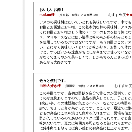
おいしいお酢！
madam様
おすすめ度
★
（東京都 40代）アスカ歴３年～
アスカの調味料はたいていどれも美味しいですが、中でも
お酢とお醤油とお味噌。この基本的な和の調味料、アスカ
くにお酢とお味噌はもう他のメーカーのものを使う気にな
ス、マヨネーズなどは使い勝手と味の点が私の好みとちょ
を使用しているわけではないですが、もうお酢はこのアス
い、とにかく美味しい！というか味が好き。お酢って体に
けど、すっぱいから遠慮がちにしか今までは使っていなか
がなくてまろやかで美味しくて、しかもちゃんとさっぱり
あるから大好きです！
色々と便利です。
白米大好き様
おすすめ度
（福岡県 40代）アスカ歴３年～
この寿酢ですが、当初は酢飯を自分で作るのが面倒で、か
うのが抵抗ありますので、当品を購入しました。子どもが
お祝い事、その他親類が集まるイベントなどでこの寿酢を
評で、ちょっと鼻が高かったです。ところが、最近では別
どもの弁当にこれを混ぜた白米を入れますと、夏場も傷ま
酢が入っているので腐敗のリスクは避けられます。かと言
味気ないです。更には毎回お寿司となると苦になりますが
に錦糸卵でも散らせば良い感じのお弁当に仕上がります。