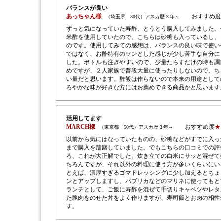
バランスが良い
あっちゃん様
おすすめ度
（埼玉県 30代）アスカ歴３年～
ずっと気になっていた寿酢、とうとう購入してみました。
米酢を使用していたので、こちらは砂糖も入っているし、
のです。使用してみての感想は、バランスの良い味で使い
ではなく、お酢特有のツンとした感じが少し苦手な自分に
した。ボトルも注ぎやすいので、少量たらすだけの時も調
めですが、２人家族で普段大量に使ったりしないので、ち
い量だと思います。酢飯は作らないので本来の用途として
ろやかな味が好きな方にはお薦めできる商品かと思います
活用してます
MARCH様
おすすめ度
★
（東京都 50代）アスカ歴３年～
以前から気にはなっていたものの、砂糖などがすでに入っ
まで購入を躊躇していました。でもこちらの口コミでの評
ろ、これが大正解でした。炊き立ての白米にサッと混ぜて
ちろんですが、それ以外の料理に使う方が多いくらいにい
とえば、濃厚すぎるゴマドレッシングに少し加えるとちょ
ンとアップしますし、パプリカなどのマリネに使ってもと
ランチとして、ご飯に寿酢を混ぜて千切りキャベツやレタ
た豚肉をのせた丼をよく作りますが、寿司飯とお肉の相性
す。