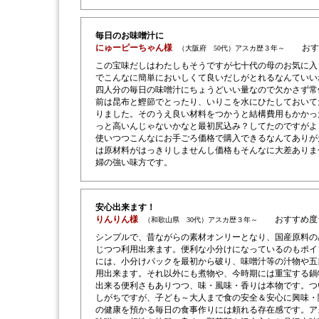
毎日のお味噌汁に
にゅーピーちゃん様
おす
（大阪府 50代）アスカ歴３年～
この宝味だしはわたしもそうですが七十代の母のお気に入
でこんなに簡単においしくて良いだしがとれるなんていい
四人分の毎日の味噌汁にちょうどいい量なので欠かさず常
前は昆布と鰹節でとったり、いりこを水にひたしておいて
りました。そのうえ良い材料をつかうと結構費用もかかっ
っと高いんじゃないかなと最初尻込み？してたのですがよ
使いつつこんなにお手ごろ価格で購入できるなんてありが
は原材料がはっきりしませんし価格もそんなに大差ありま
婦の強い味方です。
安心出来ます！
りんりん様
おすすめ度
（和歌山県 30代）アスカ歴３年～
シンプルで、昔ながらの素材オンリーとなり、国産原料の
じつつ利用出来ます。便利な小分けになっているのもポイ
には、小分けパックを最初から破り、味噌汁等の汁物や五
用出来ます。それ以外にも煮物や、今時期には重宝する鍋
出来る便利さもありつつ、味・風味・香りは本物です。つ
しがちですが、子ども～大人まで食の安全＆安心に興味・
の健康を預かる毎日の食事作りには頼れる存在感です。ア