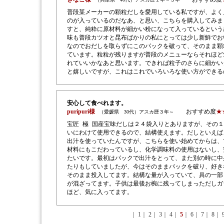
普段某メーカーの顆粒だしを愛用している私ですが、よく
のが入っているのだなあ、と思い、こちらを購入してみま
すと、純粋に原材料が細かい粉になって入っているという
味も普段カツオと昆布ばかりの私にとっては少し新鮮でお
なのでおだしを取らずにこのパックを破って、そのまま顆
ています。粒粒が残りますが普段のメニューならそれほど
れていいかなあと思います。できれば粒子のさらに細かい
と嬉しいですが、これはこれでいろいろな使い方ができる
安心して食べれます。
puripuri様
おすすめ度
★
（愛媛県 30代）アスカ歴３年～
宝匠 極 国産宝味だしは２４袋入りとありますが、その
いにわけて使用できるので、結構使えます。だしといえば
出汁を使っていたんですが、こちらを使い始めてからは、
材料にもこだわっているし、化学調味料の使用はないし、
たいです。最初はパックで出汁をとって、また別の時に中
たりもしていましたが、今はそのままパックを破り、好き
そのまま投入してます。結構な量が入っていて、具の一部
が混ざってます。子供は最後お椀に残ってしまっただしガ
ほど、気に入ってます。
｜
1
｜
2
｜
3
｜
4
｜
5
｜
6
｜
7
｜
8
｜