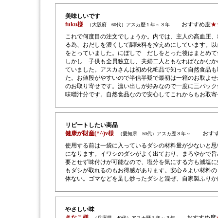
美味しいです
fuku様
おすすめ度
★
（大阪府 60代）アスカ歴１年～３年
これで何度目の注文でしょうか。内では、主人の高血圧、
る為、おだしを濃くして調味料を控えめにしています。以
をとっていました。にぼしで だしをとった後はまとめて
しかし 子供も全員独立し、夫婦二人ともなればなかなか
ていました。アスカさんは初め化粧品で知って自然食品も
た。お値段がやすいので半信半疑で最初は一箱のお取よせ
のお取り寄せです。濃い出しが好みなので一度に三パック
味噌汁分です。自然食品なので安心してこれからもお取寄
リピートしたい商品
健康が財産(^^)v様
おすす
（愛知県 50代）アスカ歴３年～
使用する前は一袋に入っているダシの材料量が少ないと思
になります。イワシのダシがよく出ており、まろやかで旨
要とせず味付けが可能なので、塩分を気にする方も減塩に
もダシが取れるのもお得感があります。安心＆よい材料の
体ない。ゴマなどを足し炒ったダシと混ぜ、自家製ふりか
やさしい味
きなこ様
おすすめ度
（兵庫県 40代）アスカ歴１年～３年