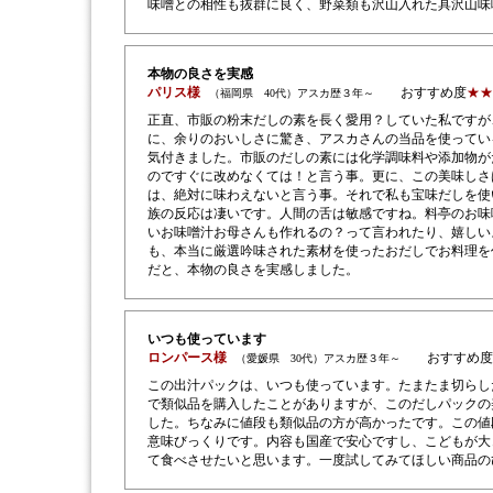
味噌との相性も抜群に良く、野菜類も沢山入れた具沢山味
本物の良さを実感
パリス様
おすすめ度
★★
（福岡県 40代）アスカ歴３年～
正直、市販の粉末だしの素を長く愛用？していた私ですが
に、余りのおいしさに驚き、アスカさんの当品を使ってい
気付きました。市販のだしの素には化学調味料や添加物が
のですぐに改めなくては！と言う事。更に、この美味しさ
は、絶対に味わえないと言う事。それで私も宝味だしを使
族の反応は凄いです。人間の舌は敏感ですね。料亭のお味
いお味噌汁お母さんも作れるの？って言われたり、嬉しい
も、本当に厳選吟味された素材を使ったおだしでお料理を
だと、本物の良さを実感しました。
いつも使っています
ロンパース様
おすすめ度
（愛媛県 30代）アスカ歴３年～
この出汁パックは、いつも使っています。たまたま切らし
で類似品を購入したことがありますが、このだしパックの
した。ちなみに値段も類似品の方が高かったです。この値
意味びっくりです。内容も国産で安心ですし、こどもが大
て食べさせたいと思います。一度試してみてほしい商品の