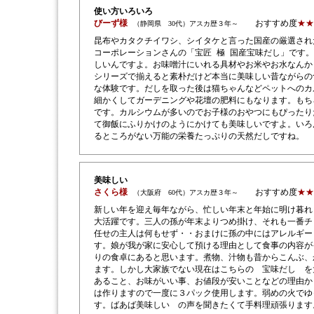
使い方いろいろ
びーず様
おすすめ度
★★
（静岡県 30代）アスカ歴３年～
昆布やカタクチイワシ、シイタケと言った国産の厳選され
コーポレーションさんの「宝匠 極 国産宝味だし」です
しいんですよ。お味噌汁にいれる具材やお米やお水なんか
シリーズで揃えると素朴だけど本当に美味しい昔ながらの
な体験です。だしを取った後は猫ちゃんなどペットへのカ
細かくしてガーデニングや花壇の肥料にもなります。もち
です。カルシウムが多いのでお子様のおやつにもぴったり
て御飯にふりかけのようにかけても美味しいですよ。いろ
るところがない万能の栄養たっぷりの天然だしですね。
美味しい
さくら様
おすすめ度
★★
（大阪府 60代）アスカ歴３年～
新しい年を迎え毎年ながら、忙しい年末と年始に明け暮れ
大活躍です。三人の孫が年末よりつめ掛け、それも一番チ
任せの主人は何もせず・・おまけに孫の中にはアレルギー
す。娘が我が家に安心して預ける理由として食事の内容が
りの食卓にあると思います。煮物、汁物も昔からこんぶ、
ます。しかし大家族でない現在はこちらの 宝味だし を
あること、お味がいい事、お値段が安いことなどの理由か
は作りますので一度に３パック使用します。弱めの火でゆ
す。ばあば美味しい の声を聞きたくて手料理頑張ります