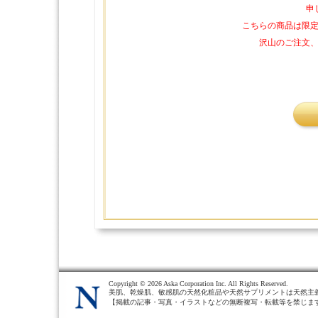
申
こちらの商品は限
沢山のご注文
Copyright ©
2026 Aska Corporation Inc. All Rights Reserved.
美肌、乾燥肌、敏感肌の天然化粧品や天然サプリメントは天然主
【掲載の記事・写真・イラストなどの無断複写・転載等を禁じま