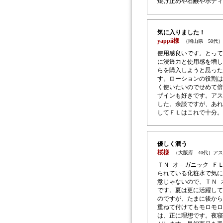
焼け止めや石鹸やボディ
気に入りました！
yappii様
（岡山県 50代
使用感良いです。とって
に浸透力と使用感を増し
らを購入しようと思った
す。ローションの役割は
く使いたいのでせめて倍
ザインも好きです。アス
した。余談ですが、あれ
してＦＬはこれで十分。
優しく潤う
桜様
（大阪府 40代）ア
ＴＮ オ－ガニック Ｆ
られている化粧水で気に
意じゃないので、ＴＮ 
です。夏は更に活躍して
のですが、たまに後から
重ねて付けてもモロモロ
は、正に理想です。夜寝