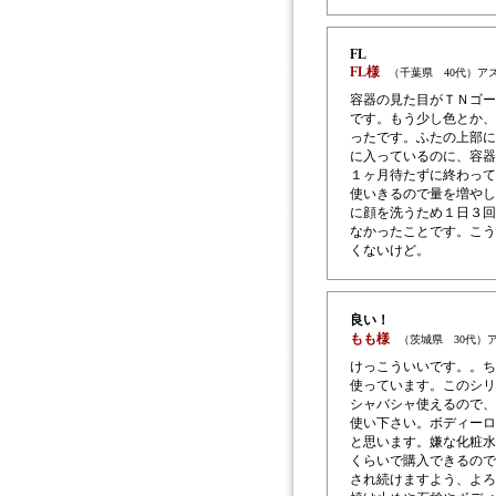
FL
FL様
（千葉県 40代）ア
容器の見た目がＴＮゴー
です。もう少し色とか、
ったです。ふたの上部に
に入っているのに、容器
１ヶ月待たずに終わって
使いきるので量を増やし
に顔を洗うため１日３回
なかったことです。こう
くないけど。
良い！
もも様
（茨城県 30代）
けっこういいです。。ち
使っています。このシリ
シャバシャ使えるので、
使い下さい。ボディーロ
と思います。嫌な化粧水
くらいで購入できるので
され続けますよう、よろ