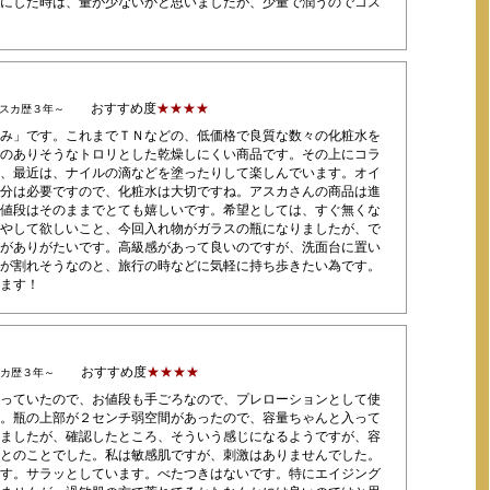
にした時は、量が少ないかと思いましたが、少量で潤うのでコス
おすすめ度
★★★★
アスカ歴３年～
み」です。これまでＴＮなどの、低価格で良質な数々の化粧水を
のありそうなトロリとした乾燥しにくい商品です。その上にコラ
、最近は、ナイルの滴などを塗ったりして楽しんでいます。オイ
分は必要ですので、化粧水は大切ですね。アスカさんの商品は進
値段はそのままでとても嬉しいです。希望としては、すぐ無くな
やして欲しいこと、今回入れ物がガラスの瓶になりましたが、で
がありがたいです。高級感があって良いのですが、洗面台に置い
が割れそうなのと、旅行の時などに気軽に持ち歩きたい為です。
ます！
おすすめ度
★★★★
スカ歴３年～
っていたので、お値段も手ごろなので、プレローションとして使
。瓶の上部が２センチ弱空間があったので、容量ちゃんと入って
ましたが、確認したところ、そういう感じになるようですが、容
とのことでした。私は敏感肌ですが、刺激はありませんでした。
す。サラッとしています。べたつきはないです。特にエイジング