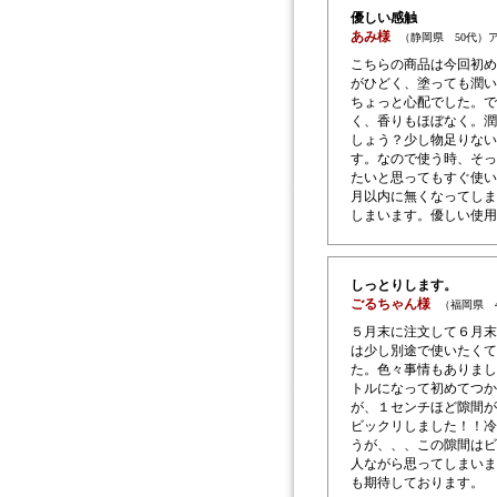
優しい感触
あみ様
（静岡県 50代）
こちらの商品は今回初め
がひどく、塗っても潤い
ちょっと心配でした。で
く、香りもほぼなく。潤
しょう？少し物足りない
す。なので使う時、そっ
たいと思ってもすぐ使い
月以内に無くなってしま
しまいます。優しい使用
しっとりします。
ごるちゃん様
（福岡県 
５月末に注文して６月末
は少し別途で使いたくて
た。色々事情もありまし
トルになって初めてつか
が、１センチほど隙間が
ビックリしました！！冷
うが、、、この隙間はビ
人ながら思ってしまいま
も期待しております。