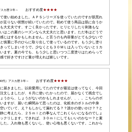
おすすめ度
★★★★
アスカ歴３年～
て使い始めました。ＡＰＳシリーズを使っていたのですが肌荒れ
が足りない状態が続いていたので。初めて使う商品は肌に合うか
も大丈夫です、すごく良かったです。ヒリヒリしたり刺激もな
いはこの夏のシーズンなら大丈夫だと思います。ただ冬はどうで
感じはするかもしれません。と言うのも内容量がとても少ないで
と慎重に手のひらに取り出して使っているのです。もう少し塗り
きってしまいそうで。少なくとも３０ＭＬは入っていないと１カ
います。夏の今でも、もう少しと思いつつ二度塗りはためらって
感で好きですけど量が増えれば嬉しいです。
おすすめ度
★★★★
40代）アスカ歴３年～
に届きました。以前愛用してたのですが最近は使ってなく、今回
注文しましたが、６月に使いたかったので、届かなくて残念でし
ょうから、しょうがないのかもしれませんが、、、。こちらのボ
いますが、届いた瞬間みて思ったのは、化粧水のボトルの中身
空いていて、え？もしかして漏れてる？？誰かの使いかけ？？と
静に考えたら、２５ｍｌとの事なんでこれくらいになるのでしょ
ックリします。できれば、３０ｍｌにしてもいいのかなー？と素
した。入れ物も悪くないし、使い心地も悪くないです。これから