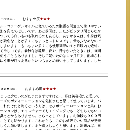
おすすめ度
★★★
スカ歴３年～
ルドコラーゲンオイルと似ているため順番を間違えて塗りやすい
形を変えてほしいです。あと前回は、ふたがピッタリ閉まらなか
ついてる白いものも取れるのもあるし。あすかさんは、中身は気
が残念なことが多くてちょっとストレスです。量も少なめなので
しまいます。もいちょい多くても使用期限の１ヶ月以内で絶対に
て欲しいです。春秋冬は乾燥、夏や、汗をかいたときには、昼間
使うこともありますし。そして驚いたのは１ヶ月注文、配達され
ゆう事が時々あるからいつもまとめ買いをしてしまいます。した
おすすめ度
★★★★
アスカ歴３年～
ょっと少ないのがたまにきずですけど…。私は美容液だと思って
ーズのボディーローションを化粧水だと思って使っています。バ
これだけだと乾くという方は、ぜひボディーローションと共にお
ーションは、モイスチャーでもエイジングでも、どちらでもいい
臭さとかもありません。さらっとしています。お値段も９００円
、とても助かります。これからも、このお値段でいい商品が発売
しくお願い致します。また購入しようと思います。出来れば、日