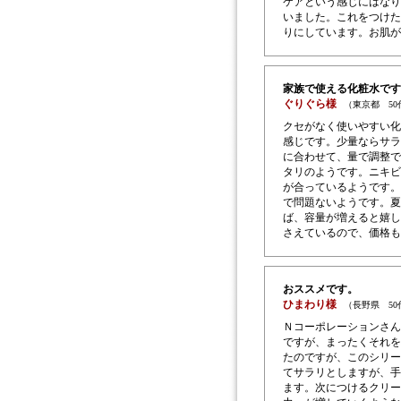
ケアという感じにはなり
いました。これをつけた
りにしています。お肌が
家族で使える化粧水です
ぐりぐら様
（東京都 5
クセがなく使いやすい化
感じです。少量ならサラ
に合わせて、量で調整で
タリのようです。ニキビ
が合っているようです。
で問題ないようです。夏
ば、容量が増えると嬉し
さえているので、価格も
おススメです。
ひまわり様
（長野県 5
Ｎコーポレーションさん
ですが、まったくそれを
たのですが、このシリー
てサラリとしますが、手
ます。次につけるクリー