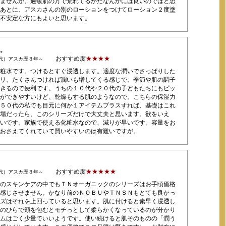
ませんが、過敏肌の方で荒れてるかたなんかには良いのではと思
あとに、アスカさんの別のローションをつけてローション２度塗
不安定な方にもよいと思います。
。
おすすめ度
★★★★
0代）アスカ歴３年～
粧水です。つけるとすぐ浸透します。適度な潤いでさっぱりした
リ、たくさんつければ潤いも増してくる感じで、季節や肌の調子
きるので便利です。うちの１０代や２０代の子どもたちにもピッ
ができやすいけど、乾燥もする肌のようなので、こちらの保湿力
５０代の私でも目元に何か１アイテムプラスすれば、基礎はこれ
場だったら、このシリーズだけで大丈夫と思います。欲をいえ
いです。家族で使える化粧水なので、減りが早いです。容量をお
おさえてくれていて買いやすいのは有難いですが。
おすすめ度
★★★★★
0代）アスカ歴３年～
のスキンケアの中でもＴＮオーガニックのシリーズはお手頃価格
感じさせません。かなり前のＮＯＢＵやＴＮＳＮもとても良かっ
ズはそれを上回っていると思います。肌に付けると素早く浸透し
のひらで頬を包むとモチっとして柔らかくなっているのが分かり
ムはごく少量でいいようです。使い続けると肌そのものの「潤う