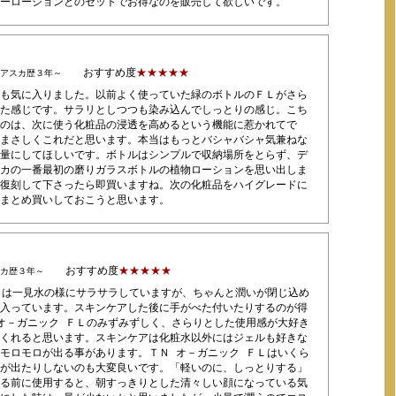
ーローションとのセットでお得なのを販売して欲しいです。
おすすめ度
★★★★★
）アスカ歴３年～
も気に入りました。以前よく使っていた緑のボトルのＦＬがさら
た感じです。サラリとしつつも染み込んでしっとりの感じ。こち
のは、次に使う化粧品の浸透を高めるという機能に惹かれてで
まさしくこれだと思います。本当はもっとバシャバシャ気兼ねな
量にしてほしいです。ボトルはシンプルで収納場所をとらず、デ
カの一番最初の磨りガラスボトルの植物ローションを思い出しま
復刻して下さったら即買いますね。次の化粧品をハイグレードに
まとめ買いしておこうと思います。
おすすめ度
★★★★★
スカ歴３年～
Ｌは一見水の様にサラサラしていますが、ちゃんと潤いが閉じ込め
入っています。スキンケアした後に手がべた付いたりするのが得
オ－ガニック ＦＬのみずみずしく、さらりとした使用感が大好き
くれると思います。スキンケアは化粧水以外にはジェルも好きな
モロモロが出る事があります。ＴＮ オ－ガニック ＦＬはいくら
が出たりしないのも大変良いです。「軽いのに、しっとりする」
る前に使用すると、朝すっきりとした清々しい顔になっている気