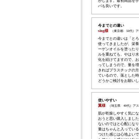
がします。最初商品を手
パも良いです。
今までとの違い
sing様
（東京都 50代）
今までとの違いは「とろ
使ってきましたが、栄養
ーゲンオイルを塗ったり
ルを重ねても、やはり水
化を続けてますので、お
ってしまうので、量を増
きればプラスチックの方
ているので、落とした時
どうかご検討をお願いし
使いやすい
翼様
（埼玉県 40代）ア
肌が乾燥しやすく気にな
おうと思い購入しました
ないのではと心配になり
量はちゃんと入っている
つけた感じは心地よいで