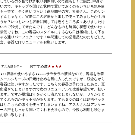
しているのを指で拭き取り勿体無いので顔もしくは腕に…中身が
いので、キャップを開けた状態で置いておくのもいちいち気を使
も一苦労、全く使いづらい！商品開発の方、社長さん、このサン
すんじゃなく、実際にこの容器から出して使ってみましたか？消
うか？いつもいつも容器に関しては思うところ多々ありましたけ
いので我慢して来たんです。どんなものも綺麗な状態で使いたい
最低ですね。この容器のスタイルにするなら口は極細にして下さ
ゃる通りパーフェクトです！年間通しての必需品なのにリピした
念。容器だけリニューアルお願いします。
おすすめ度
★★★★
）アスカ歴３年～
★★★☆☆容器の使いやすさ★★☆☆☆サラサラの液状なので、容器を改善
ムールシリーズの日焼け止めを気に入ったのですが、残念ながら
容器は使いやすかったです。こちらの容器は手に出したあと、更
出過ぎてしまいますので次のリニューアルで改善希望です。軽い
ます。ですが夏場は汗をかくし流れてしまわないか、ＵＶが３０
てくれるのか少々不安があります。でも５０のほうは結構ベッタ
はりこちらのほうを使ってしまいますね。アスカさんはアンケー
ーの声をしっかり聞いてくれる会社なので、今後も利用し続けま
お願い致します。