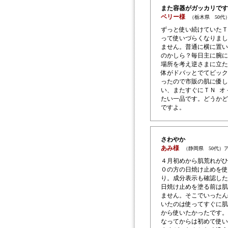
また容器がガッカリです
ベリー様
（栃木県 50代
ずっと使い続けていたＴ
って使いづらくなりまし
ません。普通に横に置い
のかしら？毎日主に腕に
場所を考え逆さまに立た
体がドバッとでてビック
ったので市販の肌に優し
い、またすぐにＴＮ オ
たい一品です。どうかど
ですよ。
さわやか
あみ様
（静岡県 50代）
４月初めから肌荒れがひ
０の方の日焼け止めを使
り。成分表示も確認した
日焼け止めを塗る前は肌
ません。そこでいったん
いたのは使ってすぐに肌
から使いたかったです。
なってからは初めて使い