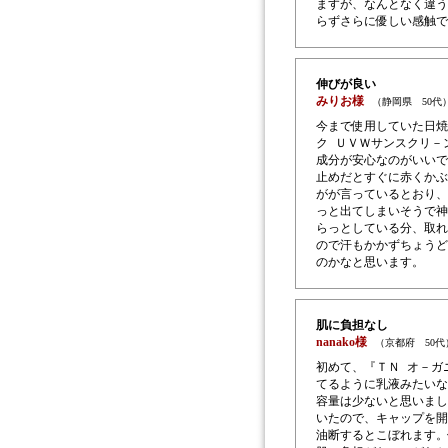
ますが、なんとなく違う
らずさらに優しい感触で
伸びが良い
みりお様
（静岡県 50代
今まで使用していた日焼
ク ＵＶＷサンスクリ－
成分が安心なのがいいで
止めだとすぐに赤くかぶ
がが言っているとおり、
っと出てしまいそうで神
らっとしている分、取れ
ので汗もかかずちょうど
のかなと思います。
肌に負担なし
nanako様
（京都府 50
初めて、『ＴＮ オ－ガ
てるように乳液みたいな
容量は少ないと思いまし
いたので、キャップを開
油断するとこぼれます。