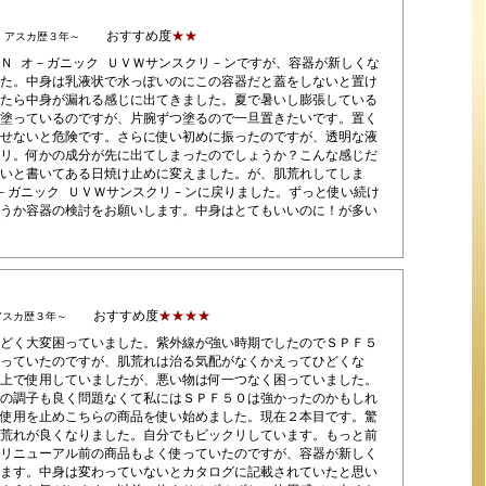
おすすめ度
★★
）アスカ歴３年～
Ｎ オ－ガニック ＵＶＷサンスクリ－ンですが、容器が新しくな
た。中身は乳液状で水っぽいのにこの容器だと蓋をしないと置け
たら中身が漏れる感じに出てきました。夏で暑いし膨張している
塗っているのですが、片腕ずつ塗るので一旦置きたいです。置く
せないと危険です。さらに使い初めに振ったのですが、透明な液
リ。何かの成分が先に出てしまったのでしょうか？こんな感じだ
いと書いてある日焼け止めに変えました。が、肌荒れしてしま
－ガニック ＵＶＷサンスクリ－ンに戻りました。ずっと使い続け
うか容器の検討をお願いします。中身はとてもいいのに！が多い
おすすめ度
★★★★
アスカ歴３年～
どく大変困っていました。紫外線が強い時期でしたのでＳＰＦ５
っていたのですが、肌荒れは治る気配がなくかえってひどくな
上で使用していましたが、悪い物は何一つなく困っていました。
の調子も良く問題なくて私にはＳＰＦ５０は強かったのかもしれ
使用を止めこちらの商品を使い始めました。現在２本目です。驚
荒れが良くなりました。自分でもビックリしています。もっと前
リニューアル前の商品もよく使っていたのですが、容器が新しく
ます。中身は変わっていないとカタログに記載されていたと思い