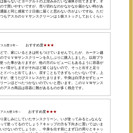
は振らないとヨーグルトの上澄みみたいな液体が出てきます。オ
ので買いやすいですが、売り切れなのかなかなか届かない時があ
通販と同じ感覚で２日後に届くと思わない方がよいですね、ただ
つもアスカのＵＶサンスクリーンは１個ストックしておくくらい
おすすめ度
★★★
アスカ歴３年～
どで、家にいるときは何もつけていませんでしたが、カーテン越
のでＵＶＷサンスクリーンを久しぶりに購入しました。以前プラ
使った事がありますが、他の方のレビューにもあるように容器が
ャバ音がしますがそれほど緩くはないので、そっと出すと足り
とドバっと出てしまい、戻すこともできずもったいないです。上
すが、使うたびストレスがたまります。中身は白浮きせずヒュー
リーンほどべたつかないのでいいと思います。このＵＶＷサンス
のアスカ商品は容器に難があるものが多く残念です。
おすすめ度
★★★
）アスカ歴３年～
り楽しみにしていたサンスクリーン。いざ使ってみると…なんな
って使ってるのでしょう？キャップの方を下向きに置いてはいま
いけないのでしょうか、、中身を出す前にまず口の周りとキャッ