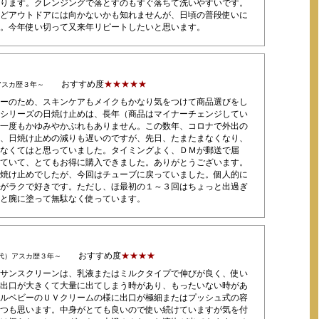
ります。クレンジングで落とすのもすぐ落ちて洗いやすいです。
どアウトドアには向かないかも知れませんが、日頃の普段使いに
。今年使い切って又来年リピートしたいと思います。
おすすめ度
★★★★★
アスカ歴３年～
ーのため、スキンケアもメイクもかなり気をつけて商品選びをし
シリーズの日焼け止めは、長年（商品はマイナーチェンジしてい
一度もかゆみやかぶれもありません。この数年、コロナで外出の
、日焼け止めの減りも遅いのですが、先日、たまたまなくなり、
なくてはと思っていました。タイミングよく、ＤＭが郵送で届
ていて、とてもお得に購入できました。ありがとうございます。
焼け止めでしたが、今回はチューブに戻っていました。個人的に
がラクで好きです。ただし、ほ最初の１～３回はちょっと出過ぎ
と腕に塗って無駄なく使っています。
おすすめ度
★★★★
0代）アスカ歴３年～
サンスクリーンは、乳液またはミルクタイプで伸びが良く、使い
出口が大きくて大量に出てしまう時があり、もったいない時があ
ルベビーのＵＶクリームの様に出口が極細またはプッシュ式の容
つも思います。中身がとても良いので使い続けていますが気を付