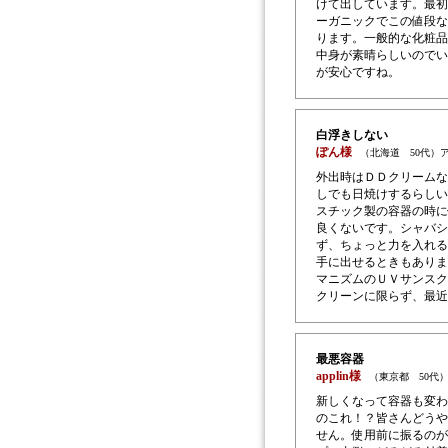
けて出しています。最初
ーガニックでこの値段な
ります。一般的な化粧品
中身が素晴らしいのでい
が安心ですね。
白浮きしない
ぽん様
（北海道 50代）
外出時はＤＤクリームな
しでも日焼けするらしい
スチック製の容器の時に
良くないです。シャバシ
ず、ちょっと力を入れる
手に出せるときもありま
マニズムのＵＶサンスク
クリーンに限らず、最近
最悪容器
applin様
（東京都 50代
新しくなって容器も変わ
のこれ！？皆さんどうや
せん。使用前に振るのが