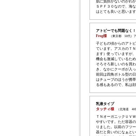
肌に負担がないのがわか
ＳＰＦ３０なので、海な
はとても良いと思います
アトピーでも問題なく！
Frog様
（東京都 50代）
子どもの頃からのアトピ
ています。アスカのＴＮ
ます）使っていますが、
機会も激減しているため
そろそろ新しいのを買わ
き、なかにクーポが入っ
前回は四角ボトル型の日
はチューブのほうが携帯
る感もあるので、私は顔
乳液タイプ
タッチィ様
（北海道 4
ＴＮオーガニックＵＶＷ
やすいです。ただ容器の
りました。以前のフツー
器だと良いのになぁとい