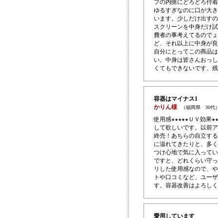
プの内側にどろどろ付着
ゆるすぎなのに口が大き
います。少しだけ出すの
スクリーンを中身だけ試
費者の事考えてるのでょ
ど、それ以上に中身が良
自分にとってこの商品は
い。中身は皆さんおっし
くてもできないです、残
容器はマイナス1
かりん様
（福岡県 30代
使用感★★★★★ＵＶ効果
して欲しいです。以前ア
終売！あちらの自立する
に溢れてきたりと、多く
つけ心地で気に入ってい
ですと、どれくらい守っ
リした使用感なので、や
トや口コミなど、ユーザ
す。容器改善はよろしく
愛用しています