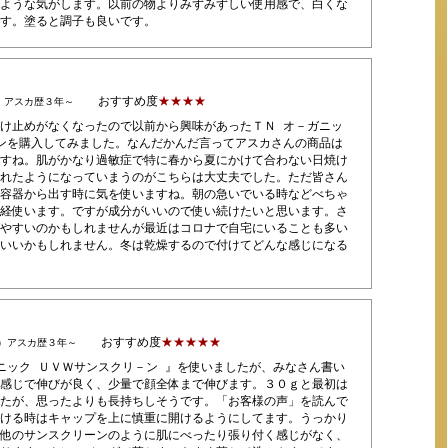
ような気がします。以前の物よりみずみずしい使用感で、白くな
す。塗ると調子も良いです。
おすすめ度
★★★★
）アスカ歴３年～
け止めがなくなったので以前から興味があったＴＮ オ－ガニッ
ンを購入してみました。なんだかんだ言ってアスカさんの商品は
すね。肌がかなり過敏症で特に春から夏にかけて合わない日焼け
れたようになっていまうのがこちらは大丈夫でした。ただ皆さん
容器から出す時に気を使いますね。朝の急いでいる時などべちゃ
経使います。ですが成分がいいので使い続けたいと思います。さ
やすいのかもしれませんが最近はコロナで自宅にいることも多い
いいかもしれません。冬は乾燥するので付けてどんな感じになる
おすすめ度
★★★★★
代）アスカ歴３年～
ニック ＵＶＷサンスクリ－ン 』を使いましたが、みなさん書い
感じで伸びが良く、少量で顔全体まで伸びます。３０ｇと最初は
たが、思ったよりも長持ちしそうです。「お客様の声」を読んで
ける時はキャップを上に慎重に開けるようにしてます。うっかり
他のサンスクリーンのように肌にべったり張り付く感じがなく、