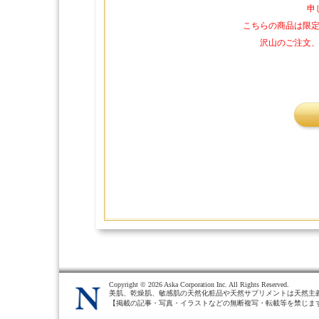
申
こちらの商品は限
沢山のご注文
Copyright ©
2026 Aska Corporation Inc. All Rights Reserved.
美肌、乾燥肌、敏感肌の天然化粧品や天然サプリメントは天然主
【掲載の記事・写真・イラストなどの無断複写・転載等を禁じま