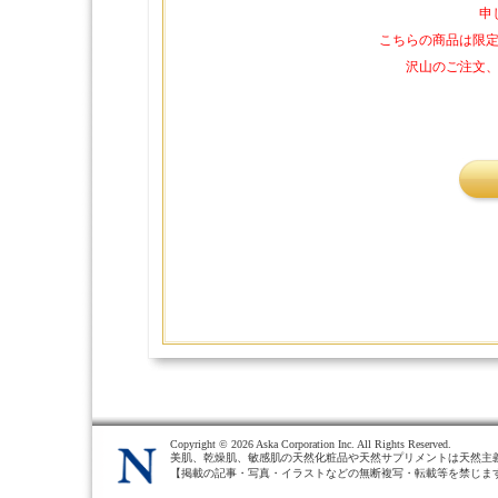
申
こちらの商品は限
沢山のご注文
Copyright ©
2026 Aska Corporation Inc. All Rights Reserved.
美肌、乾燥肌、敏感肌の天然化粧品や天然サプリメントは天然主
【掲載の記事・写真・イラストなどの無断複写・転載等を禁じま