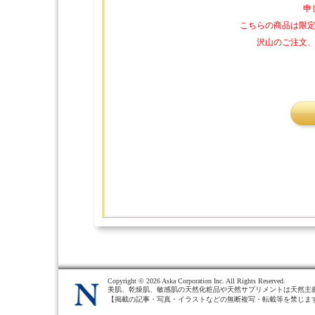
申
こちらの商品は限
沢山のご注文
Copyright ©
2026 Aska Corporation Inc. All Rights Reserved.
美肌、乾燥肌、敏感肌の天然化粧品や天然サプリメントは天然主
【掲載の記事・写真・イラストなどの無断複写・転載等を禁じま