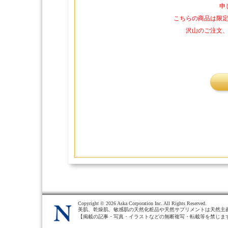
申
こちらの商品は限
沢山のご注文
Copyright ©
2026 Aska Corporation Inc. All Rights Reserved.
美肌、乾燥肌、敏感肌の天然化粧品や天然サプリメントは天然主
【掲載の記事・写真・イラストなどの無断複写・転載等を禁じま