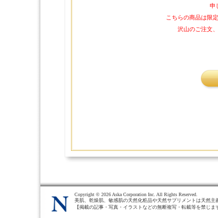
申
こちらの商品は限
沢山のご注文
Copyright ©
2026 Aska Corporation Inc. All Rights Reserved.
美肌、乾燥肌、敏感肌の天然化粧品や天然サプリメントは天然主
【掲載の記事・写真・イラストなどの無断複写・転載等を禁じま