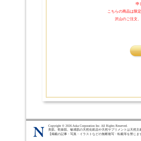
申
こちらの商品は限
沢山のご注文
Copyright ©
2026 Aska Corporation Inc. All Rights Reserved.
美肌、乾燥肌、敏感肌の天然化粧品や天然サプリメントは天然主
【掲載の記事・写真・イラストなどの無断複写・転載等を禁じま