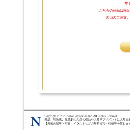
申
こちらの商品は限
沢山のご注文
Copyright ©
2026 Aska Corporation Inc. All Rights Reserved.
美肌、乾燥肌、敏感肌の天然化粧品や天然サプリメントは天然主
【掲載の記事・写真・イラストなどの無断複写・転載等を禁じま