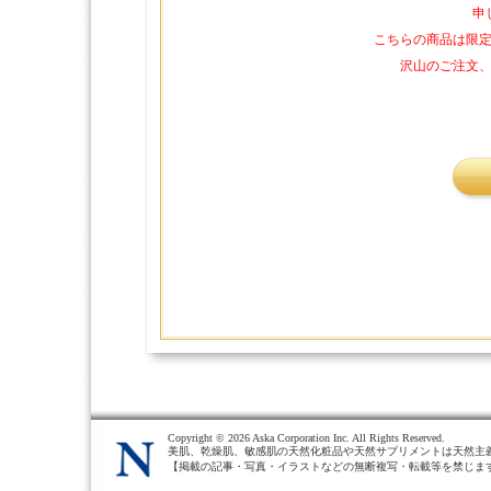
申
こちらの商品は限
沢山のご注文
Copyright ©
2026 Aska Corporation Inc. All Rights Reserved.
美肌、乾燥肌、敏感肌の天然化粧品や天然サプリメントは天然主
【掲載の記事・写真・イラストなどの無断複写・転載等を禁じま