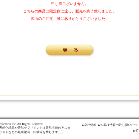
申し訳ございません。
こちらの商品は限定数に達し、販売を終了致しました。
沢山のご注文、誠にありがとうございました。
poration Inc. All Rights Reserved.
会社情報
お客様情報の取り扱いにつ
天然化粧品や天然サプリメントは天然主義のアスカ
特
ラストなどの無断複写・転載等を禁じます。】