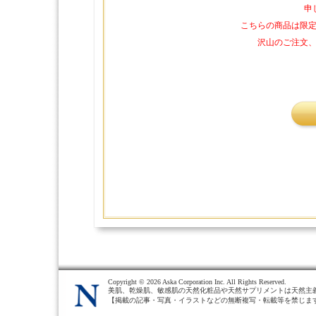
申
こちらの商品は限
沢山のご注文
Copyright ©
2026 Aska Corporation Inc. All Rights Reserved.
美肌、乾燥肌、敏感肌の天然化粧品や天然サプリメントは天然主
【掲載の記事・写真・イラストなどの無断複写・転載等を禁じま