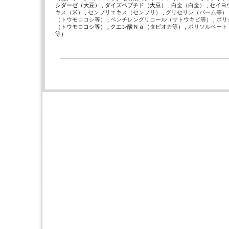
シダーゼ（大豆） , ダイズペプチド（大豆） ,
白金（白金）
, セイ
キス（米）
,
センブリエキス（センブリ）
,
グリセリン（パーム等）
（トウモロコシ等）
,
ペンチレングリコール（サトウキビ等）
,
ポリ
（トウモロコシ等） , クエン酸Ｎａ（タピオカ等） ,
ポリソルベート
等）