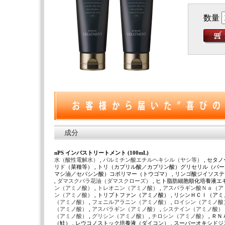
数量
成分
nPS インバストリートメント (100mL)
水（酸性電解水）
,
パルミチン酸エチルヘキシル（ヤシ等）
, セタ
リド（菜種等） , トリ（カプリル酸／カプリン酸）グリセリル（パーム）
マシ油／セバシン酸）コポリマー（トウゴマ） , リンゴ酸ジイソステ
,
ダマスクバラ花油（ダマスクローズ）
, ヒト脂肪細胞順化培養液エ
ン（アミノ酸）
,
トレオニン（アミノ酸）
,
アスパラギン酸Ｎａ（ア
ン（アミノ酸）
, トリプトファン（アミノ酸） , リシンＨＣｌ（アミ
（アミノ酸）
,
フェニルアラニン（アミノ酸）
,
ロイシン（アミノ酸
（アミノ酸）
,
アスパラギン（アミノ酸）
,
システイン（アミノ酸）
（アミノ酸）
,
グリシン（アミノ酸）
,
チロシン（アミノ酸）
, Ｒ
（鮭） , レウコノストック培養液（ダイコン） , スーパーオキシド