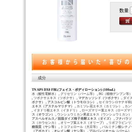
数量
成分
TN APS DX0 FBL(フェイス・ボディローション) (100mL)
水（酸性電解水）
,
グリセリン（パーム等）
,
BG（植物デンプン等
,
ツボクサエキス（ツボクサ）
, マデカッソシド（ツボクサ） ,
ダイ
ボクサ） , アスコルビン酸（トウモロコシ） ,
セイヨウシロヤナギ樹
エキス（アステルマリチマ） ,
カミツレ花エキス（カミツレ）
,
カン
,
イタドリ根エキス（イタドリ）
,
ローズマリー葉エキス（ローズマ
ス（オウゴン） ,
ウンシュウミカン果皮エキス（ウンシュウミカン
アスペルギルス／脱脂ダイズ種子発酵エキス（ダイズ） , フナバラソ
ス（ホウセンカ）
,
オリーブ葉エキス（オリーブ）
,
リボフラビンリ
糖脂質（ヤシ等） ,
トコフェロール（大豆等）
,
パルミチン酸レチノ
（アボカド） , オレイン酸（ヤシ等） , プロパンジオール（パーム） 