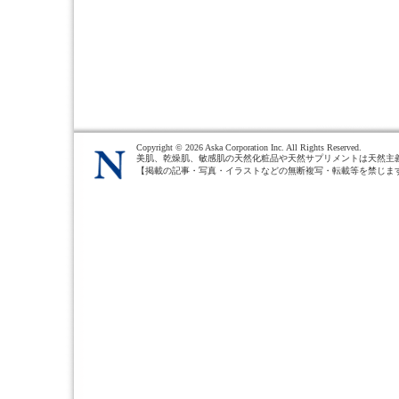
Copyright ©
2026 Aska Corporation Inc. All Rights Reserved.
美肌、乾燥肌、敏感肌の天然化粧品や天然サプリメントは天然主
【掲載の記事・写真・イラストなどの無断複写・転載等を禁じま