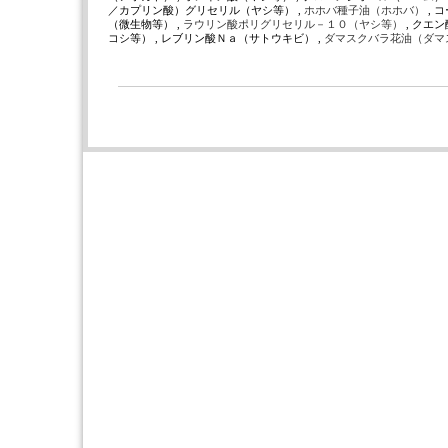
／カプリン酸）グリセリル（ヤシ等） ,
ホホバ種子油（ホホバ）
, 
（微生物等） ,
ラウリン酸ポリグリセリル－１０（ヤシ等）
, クエ
コシ等） , レブリン酸Ｎａ（サトウキビ） ,
ダマスクバラ花油（ダマ