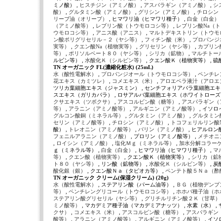
ミノ酸） ,
ヒスチジン（アミノ酸）
,
アスパラギン（アミノ酸）
,
シ
酸）
,
グルタミン酸（アミノ酸）
,
グリシン（アミノ酸）
,
チロシン
リーブ油（オリーブ）
, ヒマワリ油（ヒマワリ種子） ,
白金（白金）
（アミノ酸等）
,
レブリン酸（トウモロコシ等）
,
レブリン酸Na（
ウモロコシ等）
,
アニス酸（アニス）
,
マルトデキストリン（トウモ
ン酸ポリグリセリル－２（ヤシ等）
,
フィチン酸（米）
,
プロパンジ
実等）
,
クエン酸Na（植物実等）
,
グリセリン（ヤシ等）
,
カプリン
等）
,
ポリソルベート８０（ヤシ等）
,
シリカ（鉱物）
,
マルチトー
ルビン等） ,
水酸化Ｋ（シルビン等）
, クエン酸Ｋ（植物実等） , 
TN オーガニック FL(濃縮化粧水) (25mL)
水（酸性電解水）
,
プロパンジオール（トウモロコシ等）
,
ペンチレ
花エキス（カミツレ）
,
コメエキス（米）
,
アロエベラ液汁（アロエ
ツリカ葉細胞エキス（ジャスミン） , センチフォリアバラ葉細胞エキ
スエキス（ガリカバラ） , ロサアルバ葉細胞エキス（ホワイトローズ） 
クサエキス（ツボクサ）
,
アスコルビン酸（糖等）
,
アスパラギン（
等）
,
アラニン（アミノ酸等）
,
アルギニン（アミノ酸等）
, イソ
グルコン酸銅（ミネラル等）
,
グルタミン（アミノ酸）
,
グルタミン
セリン（アミノ酸等）
,
チロシン（アミノ酸）
,
トコフェリルリン酸
酸） ,
トレオニン（アミノ酸等）
,
バリン（アミノ酸）
, ヒアルロン
フェニルアラニン（アミノ酸）
, プロリン（アミノ酸等） ,
メチオニ
,
ロイシン（アミノ酸）
,
塩化Ｍｇ（ミネラル等）
,
加水分解コラー
ｇ（ミネラル等） ,
白金（白金）
, ヒマワリ油（ヒマワリ種子） ,
マ
等）
,
クエン酸（植物実等）
, クエン酸Ｋ（植物実等） ,
シリカ（鉱
ト８０（ヤシ等）
, リン酸（鉱物等） ,
水酸化Ｋ（シルビン等）
, 
酸化銀（銀）
, クエン酸Ｎａ（タピオカ等） ,
ペンテト酸５Ｎａ（酢
TN オーガニック クリーム(保湿クリーム) (20g)
水（酸性電解水）
, ステアリン酸（パーム油等） ,
ＢＧ（植物デンプ
等）
,
ペンチレングリコール（トウモロコシ等）
,
ホホバ種子油（ホ
ステアリン酸グリセリル（ヤシ等）
,
グリチルリチン酸２Ｋ（甘草
ミノ酸等）
, マカデミア種子油（マカデミアナッツ） , 水素（水） ,
クサ）
,
コメエキス（米）
,
アスコルビン酸（糖等）
,
アスパラギン
酸等）
,
アラニン（アミノ酸等）
,
アルギニン（アミノ酸等）
, イ