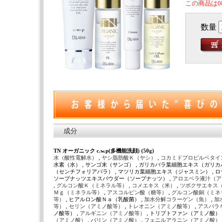
この商品は0
数量
成分
TN オーガニック c.w.p(多機能洗顔) (50g)
水（酸性電解水）
,
ヤシ脂肪酸Ｋ（ヤシ）
,
コカミドプロピルベタイ
水素（水） , サンゴ末（サンゴ） , ガリカバラ葉細胞エキス（ガリカ
（センチフォリアバラ） , マツリカ葉細胞エキス（ジャスミン） , 
ソープナッツエキスパウダー（ソープナッツ） ,
アロエベラ液汁（
,
グルコン酸Ｋ（ミネラル等）
,
コメエキス（米）
,
ツボクサエキス
Ｍｇ（ミネラル等）
,
アスコルビン酸（糖等）
,
グルコン酸銅（ミネ
等）
, ヒアルロン酸Ｎａ（乳酸菌） ,
加水分解コラーゲン（魚）
,
加
等）
,
セリン（アミノ酸等）
,
トレオニン（アミノ酸等）
,
アスパラ
ノ酸等） ,
アルギニン（アミノ酸等）
, トリプトファン（アミノ酸） 
（アミノ酸）
,
バリン（アミノ酸）
,
フェニルアラニン（アミノ酸）