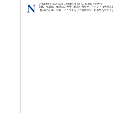
Copyright ©
2026 Aska Corporation Inc. All Rights Reserved.
美肌、乾燥肌、敏感肌の天然化粧品や天然サプリメントは天然主
【掲載の記事・写真・イラストなどの無断複写・転載等を禁じま