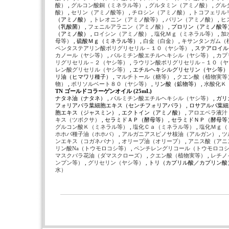
酸）
,
グルコン酸銅（ミネラル等）
,
グルタミン（アミノ酸）
,
グル
酸）
,
セリン（アミノ酸等）
,
チロシン（アミノ酸）
,
トコフェリル
（アミノ酸） ,
トレオニン（アミノ酸等）
,
バリン（アミノ酸）
,
ヒ
（乳酸菌） ,
フェニルアラニン（アミノ酸）
, プロリン（アミノ酸等）
（アミノ酸） ,
ロイシン（アミノ酸）
,
塩化Ｍｇ（ミネラル等）
,
加
母等）
, 硫酸Ｍｇ（ミネラル等） ,
白金（白金）
,
キサンタンガム（
ペンタステアリン酸ポリグリセリル－１０（ヤシ等）
, ステアロイ
カノール（ヤシ等）
,
パルミチン酸エチルヘキシル（ヤシ等）
,
カプ
リグリセリル－２（ヤシ等）
,
ラウリン酸ポリグリセリル－１０（
レン酸グリセリル（ヤシ等）
, エチルヘキシルグリセリン（ヤシ等） 
リ油（ヒマワリ種子） ,
マルチトール（糖等）
,
クエン酸（植物実等
物）
,
ポリソルベート８０（ヤシ等）
, リン酸（鉱物等） ,
水酸化Ｋ
TN ゴールドコラーゲンオイル (25mL)
ナタネ油（ナタネ） ,
パルミチン酸エチルヘキシル（ヤシ等）
, ガ
フォリアバラ葉細胞エキス（センチフォリアバラ） , ロサアルバ葉細
胞エキス（ジャスミン） , エクトイン（アミノ酸） ,
アロエベラ液汁
キス（ツボクサ）
, セラミドＡＰ（酵母等） , セラミドＮＰ（酵母等）
グルコン酸Ｋ（ミネラル等）
,
塩化Ｃａ（ミネラル等）
,
塩化Ｍｇ（
ホホバ種子油（ホホバ）
,
アルガニアスピノサ核油（アルガン）
,
ツ
ンエキス（コガネバナ）
,
オリーブ油（オリーブ）
,
アニス酸（アニ
リン酸Na（トウモロコシ等）
,
ペンチレングリコール（トウモロコ
マスクバラ花油（ダマスクローズ）
,
クエン酸（植物実等）
,
レチノ
ンプン等）
,
グリセリン（ヤシ等）
, トリ（カプリル酸／カプリン酸）
水）