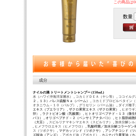
この商品は0
数量
成分
ナイルの滴 トリートメントシャンプー (150mL)
水（ハワイ沖海洋深層水）
,
コカミドＤＥＡ（ヤシ等）
,
ココイルグ
２，１３）パレス硫酸Ｎａ（パーム） ,
コカミドプロピルベタイン
オタニウム－１０（パルプ）
,
グリセリン（パーム油）
,
ダイズ種子
エキス（プエラリア） , ザクロ果実エキス（ザクロ果実） ,
ヒオウギ
卵）
, ラクトビオン酸（乳酸菌） , ヒトオリゴペプチド－１３（微生
バコ） , オリゴペプチド－２（ベンサミアナタバコ） , ヒト脂肪細
（大豆） ,
スピルリナマキシマエキス（スピルリナ）
,
加水分解シル
,
ヒメフウロエキス（ヒメフウロ）
, 乳酸桿菌／加水分解コラーゲン
ス（ツボクサ）
, マデカッソシド（ツボクサ） , アシアチコシド（ツ
ズ核油（アンズ） ,
アボカド油（アボカド）
, カニナバラ果実油（カ