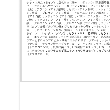
ナットウガム（ダイズ） ,
塩化Ｎａ（海水）
,
ダマスクバラ胎座培養
ブ）
, アセチルヘキサペプチド－８（アミノ酸等） ,
フィチン酸（米
（魚）
,
アラニン（アミノ酸等）
,
セリン（アミノ酸等）
,
トレオニ
ミノ酸等）
, プロリン（アミノ酸等） ,
アルギニン（アミノ酸等）
,
（アミノ酸） ,
メチオニン（アミノ酸）
,
バリン（アミノ酸）
,
フェ
ノ酸）
, イソロイシン（アミノ酸） ,
ヒスチジン（アミノ酸）
,
アス
酸）
,
グルタミン（アミノ酸）
,
グルタミン酸（アミノ酸）
,
グリシ
リ（カプリル酸／カプリン酸）グリセリル（ヤシ等） ,
ヘキシル３－
等）
,
リボフラビンリン酸Ｎa（糖等）
,
シクロデキストリン（糖）
,
ダイコン） ,
レシチン（ダイズ）
, セラミドＮＰ（酵母等） , セラミ
ズ）
,
エタノール（糖等）
,
マイカ（鉱石等）
,
酸化チタン（鉱石等
グアーヒドロキシプロピルトリモニウムクロリド（グアー）
,
ホホバ
（ヤシ等）
,
ラウリン酸ポリグリセリル－２（ヤシ等）
,
ラウリン酸
（トウモロコシ等） ,
乳酸桿菌／ワサビ根発酵エキス（ワサビ等）
,
ス（チョウジ）
, カワラヨモギ花エキス（カワラヨモギ） , カプリ
（ダマスクローズ）