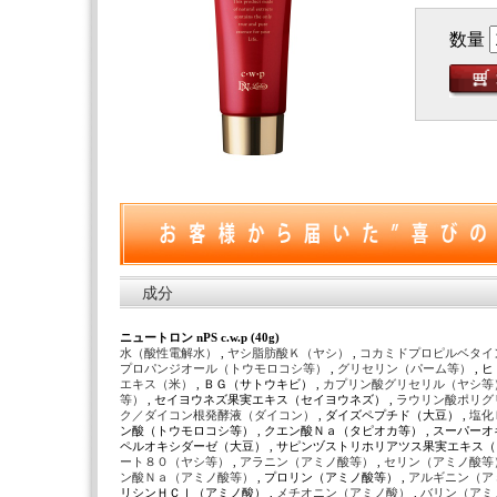
数量
成分
ニュートロン nPS c.w.p (40g)
水（酸性電解水）
,
ヤシ脂肪酸Ｋ（ヤシ）
,
コカミドプロピルベタイ
プロパンジオール（トウモロコシ等）
,
グリセリン（パーム等）
, 
エキス（米）
, ＢＧ（サトウキビ） ,
カプリン酸グリセリル（ヤシ等
等）
, セイヨウネズ果実エキス（セイヨウネズ） ,
ラウリン酸ポリグ
ク／ダイコン根発酵液（ダイコン）
, ダイズペプチド（大豆） ,
塩化
ン酸（トウモロコシ等） , クエン酸Ｎａ（タピオカ等） , スーパー
ペルオキシダーゼ（大豆） , サピンヅストリホリアツス果実エキス（
ート８０（ヤシ等）
,
アラニン（アミノ酸等）
,
セリン（アミノ酸等
ン酸Ｎａ（アミノ酸等）
, プロリン（アミノ酸等） ,
アルギニン（ア
リシンＨＣｌ（アミノ酸） ,
メチオニン（アミノ酸）
,
バリン（アミ