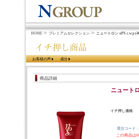
HOME
プレミアムセレクション
ニュートロン nPS c.w.p (40
お客様の声
成分
商品詳細
ニュートロン n
イチ押し価格
受注コード
この商品は0