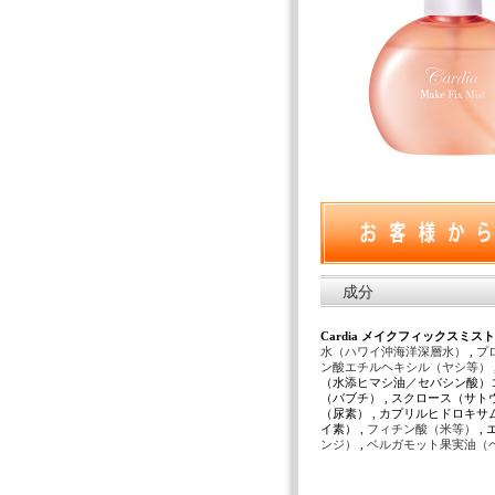
成分
Cardia メイクフィックスミスト(
水（ハワイ沖海洋深層水）
,
プ
ン酸エチルヘキシル（ヤシ等）
（水添ヒマシ油／セバシン酸）コ
（バブチ） , スクロース（サト
（尿素） , カプリルヒドロキサ
イ素） ,
フィチン酸（米等）
,
ンジ）
,
ベルガモット果実油（