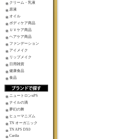
クリーム・乳液
原液
オイル
ボディケア商品
ＵＶケア商品
ヘアケア商品
ファンデーション
アイメイク
リップメイク
日用雑貨
健康食品
食品
ニュートロンnPS
ナイルの滴
夢幻の舞
ヒューマニズム
TN オーガニック
TN APS DX0
Cardia