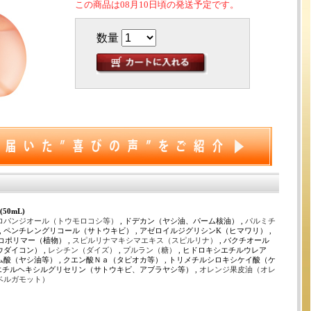
この商品は08月10日頃の発送予定です。
数量
50mL)
ロパンジオール（トウモロコシ等）
, ドデカン（ヤシ油、パーム核油） ,
パルミチ
, ペンチレングリコール（サトウキビ） , アゼロイルジグリシンK（ヒマワリ） ,
ポリマー（植物） ,
スピルリナマキシマエキス（スピルリナ）
, バクチオール
ウダイコン） ,
レシチン（ダイズ）
,
プルラン（糖）
, ヒドロキシエチルウレア
ム酸（ヤシ油等） , クエン酸Ｎａ（タピオカ等） , トリメチルシロキシケイ酸（ケ
 エチルヘキシルグリセリン（サトウキビ、アブラヤシ等） ,
オレンジ果皮油（オレ
ベルガモット）