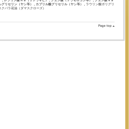
） , レブリン酸Ｎａ（サトウキビ） , クエン酸（トウモロコシ等） , クエン酸Ｎａ
ルグリセリン（ヤシ等） , カプリル酸グリセリル（ヤシ等） ,
ラウリン酸ポリグリ
スクバラ花油（ダマスクローズ）