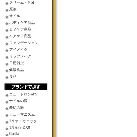
クリーム・乳液
原液
オイル
ボディケア商品
ＵＶケア商品
ヘアケア商品
ファンデーション
アイメイク
リップメイク
日用雑貨
健康食品
食品
ニュートロンnPS
ナイルの滴
夢幻の舞
ヒューマニズム
TN オーガニック
TN APS DX0
Cardia