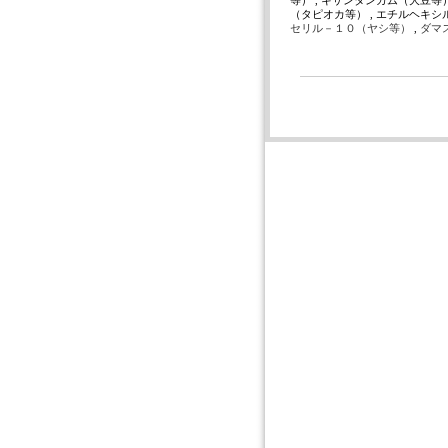
等） , キサンタンガム（大豆等
（タピオカ等） , エチルヘキシ
セリル－１０（ヤシ等）
,
ダマ