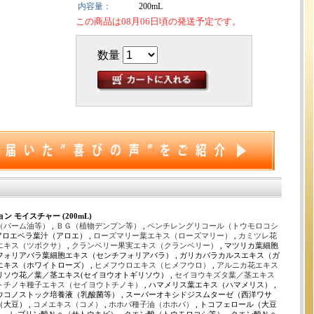
内容量：
200mL
この商品は08月06日頃の発送予定です。
数量
 モイスチャー (200mL)
（パーム油等）
,
ＢＧ（植物デンプン等）
,
ペンチレングリコール（トウモロコシ
 アロエベラ葉汁（アロエ） ,
ローズマリー葉エキス（ローズマリー）
,
カミツレ花
エキス（ツボクサ）
,
クランベリー果実エキス（クランベリー）
, マツリカ葉細胞
チフォリアバラ葉細胞エキス（センチフォリアバラ） , ガリカバラカルスエキス（ガ
エキス（ホワイトローズ） ,
ヒメフウロエキス（ヒメフウロ）
,
アルニカ花エキス
リソウ花／葉／茎エキス(セイヨウオトギリソウ） ,
セイヨウキズタ葉／茎エキス
トチノキ種子エキス（セイヨウトチノキ）
, ハマメリス葉エキス（ハマメリス） ,
レウコノストック培養液（乳酸菌等） , スーパーオキシドジスムターゼ（西洋ワサ
大豆） ,
コメエキス（コメ）
,
ホホバ種子油（ホホバ）
, トコフェロール（大豆