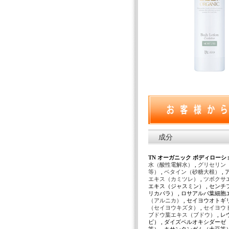
成分
TN オーガニック ボディローション
水（酸性電解水）
,
グリセリン
等）
,
ベタイン（砂糖大根）
,
エキス（カミツレ）
,
ツボクサ
エキス（ジャスミン） , セン
リカバラ） , ロサアルバ葉細胞
（アルニカ）
, セイヨウオトギ
（セイヨウキズタ）
,
セイヨウ
ブドウ葉エキス（ブドウ）
, 
ビ） , ダイズペルオキシダーゼ（