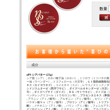
数量
成分
nPS シアバター (25g)
シア脂（シア）
,
ホホバ種子油（ホホバ）
,
ミツロウ（ミツバチの巣
ー油（ラベンダー）
,
トコフェロール（大豆等）
, ヒト脂肪細胞順化
キス（セイヨウネズ） ,
コメエキス（コメ）
,
レウコノストック／ダ
シドジスムターゼ（西洋ワサビ） , ダイズペルオキシダーゼ（大豆） 
等）
, ダイズペプチド（ダイズ） , ＢＧ（サトウキビ） ,
ダイズ油（
ペンチレングリコール（トウモロコシ等）
, プラセンタエキス（豚胎
,
アラニン（アミノ酸等）
,
アルギニン（アミノ酸等）
,
セリン（ア
パラギン酸Ｎａ（アミノ酸等）
, プロリン（アミノ酸等） , トリプ
酸） ,
メチオニン（アミノ酸）
,
バリン（アミノ酸）
,
フェニルアラ
イソロイシン（アミノ酸） ,
ヒスチジン（アミノ酸）
,
アスパラギン