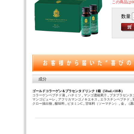
この商品は0
数量
成分
ゴールドコラーゲン＆プラセンタドリンク 1箱（50mL×10本）
コラーゲンペプチド液
,
ハチミツ
,
マンゴ濃縮果汁
,
ブタプラセンタ
マンゴピューレ
,
アフリカマンゴノキエキス
,
エラスチンペプチド
,
クロー抽出物
,
酸味料
,
ビタミンC
,
甘味料（ソーマチン）
,
金
, 