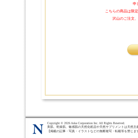
申
こちらの商品は限
沢山のご注文
Copyright ©
2026 Aska Corporation Inc. All Rights Reserved.
美肌、乾燥肌、敏感肌の天然化粧品や天然サプリメントは天然主
【掲載の記事・写真・イラストなどの無断複写・転載等を禁じま