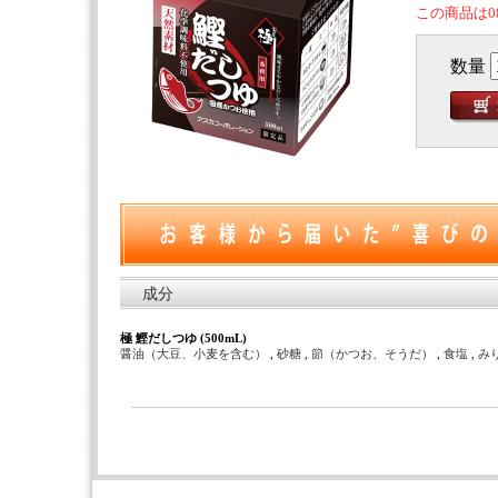
この商品は0
数量
成分
極 鰹だしつゆ (500mL)
醤油（大豆、小麦を含む）
,
砂糖
,
節（かつお、そうだ）
,
食塩
,
み