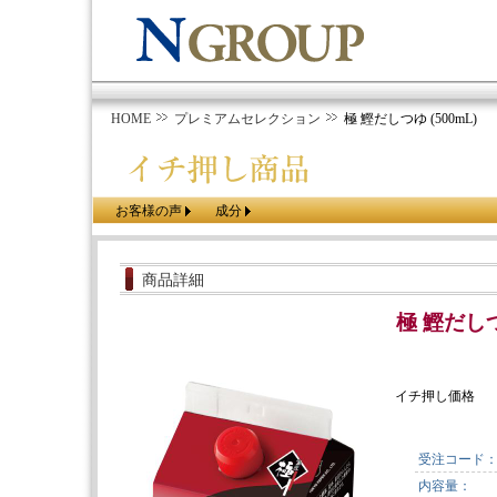
HOME
プレミアムセレクション
極 鰹だしつゆ (500mL)
お客様の声
成分
商品詳細
極 鰹だしつゆ
イチ押し価格
受注コード
内容量：