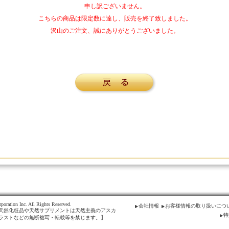
申し訳ございません。
こちらの商品は限定数に達し、販売を終了致しました。
沢山のご注文、誠にありがとうございました。
poration Inc. All Rights Reserved.
会社情報
お客様情報の取り扱いにつ
天然化粧品や天然サプリメントは天然主義のアスカ
特
ラストなどの無断複写・転載等を禁じます。】