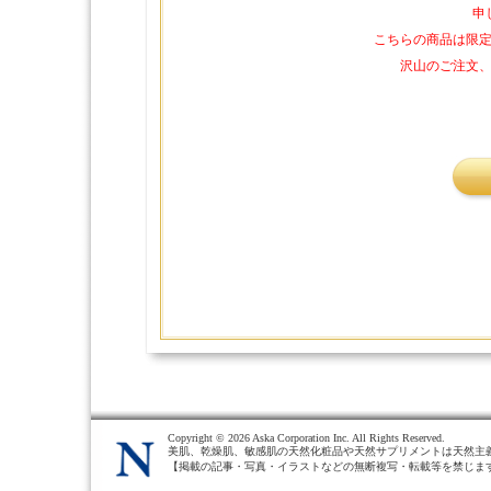
申
こちらの商品は限
沢山のご注文
Copyright ©
2026 Aska Corporation Inc. All Rights Reserved.
美肌、乾燥肌、敏感肌の天然化粧品や天然サプリメントは天然主
【掲載の記事・写真・イラストなどの無断複写・転載等を禁じま