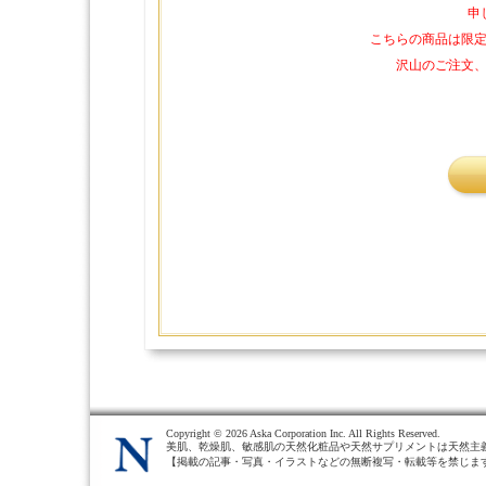
申
こちらの商品は限
沢山のご注文
Copyright ©
2026 Aska Corporation Inc. All Rights Reserved.
美肌、乾燥肌、敏感肌の天然化粧品や天然サプリメントは天然主
【掲載の記事・写真・イラストなどの無断複写・転載等を禁じま