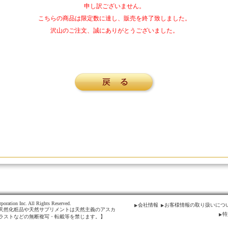
申し訳ございません。
こちらの商品は限定数に達し、販売を終了致しました。
沢山のご注文、誠にありがとうございました。
poration Inc. All Rights Reserved.
会社情報
お客様情報の取り扱いにつ
天然化粧品や天然サプリメントは天然主義のアスカ
特
ラストなどの無断複写・転載等を禁じます。】