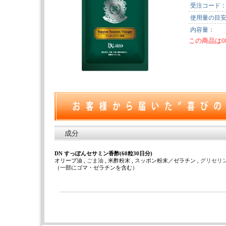
受注コード
使用量の目
内容量：
この商品は0
成分
DN すっぽんセサミン香酢(60粒30日分)
オリーブ油 ,
ごま油
, 米酢粉末 , スッポン粉末／ゼラチン ,
グリセリ
（一部にゴマ・ゼラチンを含む）