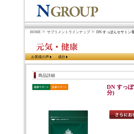
HOME
サプリメントラインナップ
DN すっぽんセサミン香酢
お客様の声
成分
商品詳細
DN すっ
分)