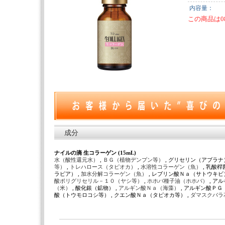
内容量：
この商品は0
成分
ナイルの滴 生コラーゲン (15mL)
水（酸性還元水）
,
ＢＧ（植物デンプン等）
, グリセリン（アブラナ）
等）
,
トレハロース（タピオカ）
,
水溶性コラーゲン（魚）
, 乳酸
ラピア） ,
加水分解コラーゲン（魚）
, レブリン酸Ｎａ（サトウキビ）
酸ポリグリセリル－１０（ヤシ等）
,
ホホバ種子油（ホホバ）
, ア
（米）
, 酸化銀（鉱物） ,
アルギン酸Ｎａ（海藻）
, アルギン酸ＰＧ
酸（トウモロコシ等） , クエン酸Ｎａ（タピオカ等） ,
ダマスクバラ