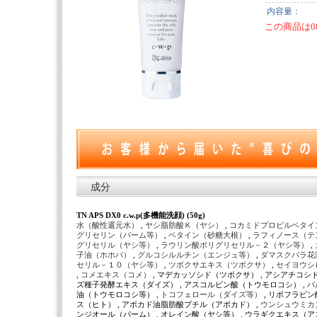
内容量：
この商品は0
成分
TN APS DX0 c.w.p(多機能洗顔) (50g)
水（酸性還元水）
,
ヤシ脂肪酸Ｋ（ヤシ）
,
コカミドプロピルベタイ
グリセリン（パーム等）
,
ベタイン（砂糖大根）
,
ラフィノース（テ
グリセリル（ヤシ等）
,
ラウリン酸ポリグリセリル－２（ヤシ等）
,
子油（ホホバ）
,
グルコシルルチン（エンジュ等）
,
ダマスクバラ花
セリル－１０（ヤシ等）
,
ツボクサエキス（ツボクサ）
,
セイヨウシ
,
コメエキス（コメ）
, マデカッソシド（ツボクサ） , アシアチコシ
ズ種子発酵エキス（ダイズ） , アスコルビン酸（トウモロコシ） ,
パ
油（トウモロコシ等） ,
トコフェロール（ダイズ等）
, リボフラビン
ス（ヒト） , アボカド油脂肪酸ブチル（アボカド） ,
ウンシュウミカ
ンジオール（パーム） , オレイン酸（ヤシ等） , ウラギクエキス（