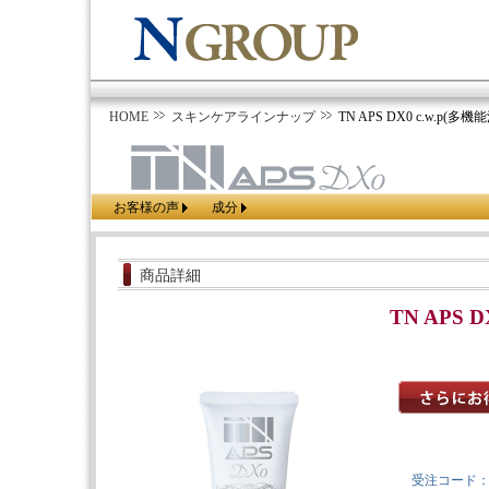
HOME
スキンケアラインナップ
TN APS DX0 c.w.p(多機能
お客様の声
成分
商品詳細
TN APS D
受注コード