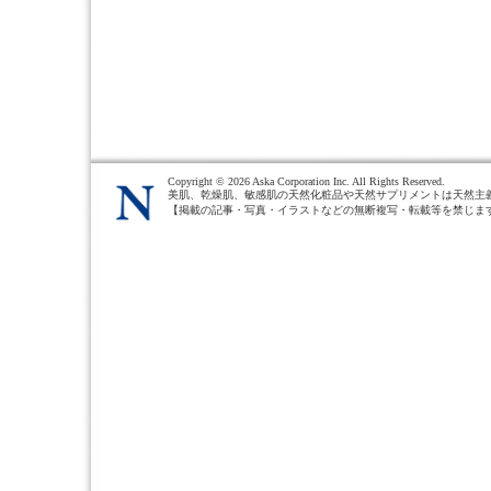
Copyright ©
2026 Aska Corporation Inc. All Rights Reserved.
美肌、乾燥肌、敏感肌の天然化粧品や天然サプリメントは天然主
【掲載の記事・写真・イラストなどの無断複写・転載等を禁じま