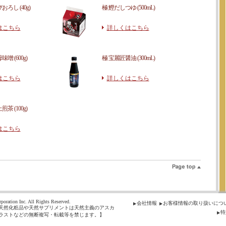
ろし (40g)
極 鰹だしつゆ (500mL)
はこちら
詳しくはこちら
噌 (600g)
極 宝麗匠醤油 (300mL)
はこちら
詳しくはこちら
茶 (100g)
はこちら
poration Inc. All Rights Reserved.
会社情報
お客様情報の取り扱いにつ
天然化粧品や天然サプリメントは天然主義のアスカ
特
ラストなどの無断複写・転載等を禁じます。】