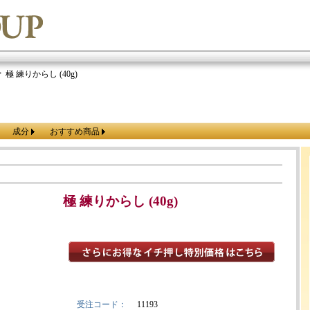
極 練りからし (40g)
成分
おすすめ商品
極 練りからし (40g)
受注コード：
11193