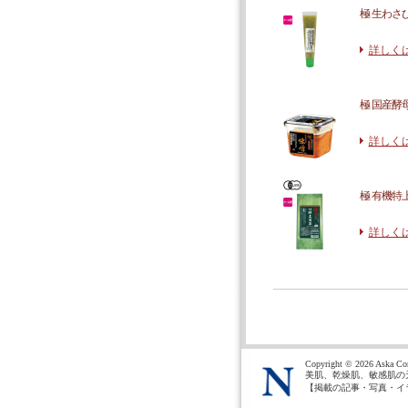
極 生わさびお
詳しく
極 国産酵母味
詳しく
極 有機特上煎
詳しく
Copyright ©
2026 Aska Cor
美肌、乾燥肌、敏感肌の
【掲載の記事・写真・イ