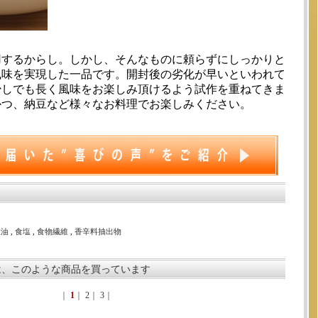
す
用するからし。しかし、そんなものに頼らずにしっかりと
風味を実現した一品です。開封後の劣化が早いといわれて
少しでも長く風味をお楽しみ頂けるよう試作を重ねてきま
かつ、納豆など様々なお料理でお楽しみください。
種油
,
食塩
,
食物繊維
,
香辛料抽出物
は、このような商品を買っています
｜
1
｜
2
｜
3
｜