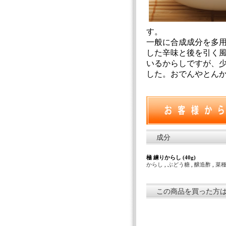
一般に合成成分を多
した辛味と後を引く
いるからしですが、
した。おでんやとん
成分
極 練りからし (40g)
からし
,
ぶどう糖
,
醸造酢
,
菜
この商品を買った方