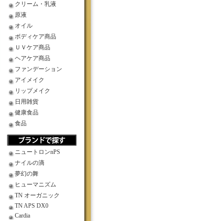
クリーム・乳液
原液
オイル
。
ボディケア商品
ＵＶケア商品
ヘアケア商品
ファンデーション
アイメイク
リップメイク
日用雑貨
健康食品
食品
ニュートロンnPS
ナイルの滴
夢幻の舞
ヒューマニズム
TN オーガニック
TN APS DX0
Cardia