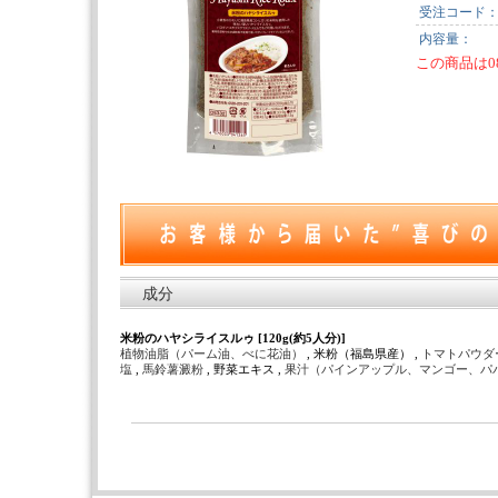
受注コード
内容量：
この商品は0
成分
米粉のハヤシライスルゥ [120g(約5人分)]
植物油脂（パーム油、べに花油）
, 米粉（福島県産） ,
トマトパウダ
塩
,
馬鈴薯澱粉
, 野菜エキス ,
果汁（パインアップル、マンゴー、パ