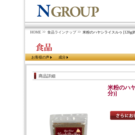
HOME
食品ラインナップ
米粉のハヤシライスルゥ [120g(約
お客様の声
成分
商品詳細
米粉のハヤシ
分)]