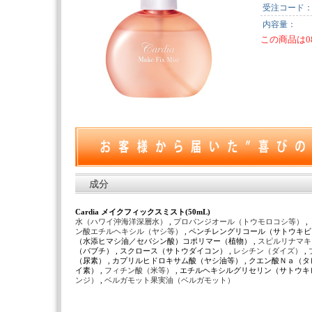
受注コード
内容量：
この商品は0
成分
Cardia メイクフィックスミスト(50mL)
水（ハワイ沖海洋深層水）
,
プロパンジオール（トウモロコシ等）
,
ン酸エチルヘキシル（ヤシ等）
, ペンチレングリコール（サトウキビ）
（水添ヒマシ油／セバシン酸）コポリマー（植物） ,
スピルリナマキ
（バブチ） , スクロース（サトウダイコン） ,
レシチン（ダイズ）
,
（尿素） , カプリルヒドロキサム酸（ヤシ油等） , クエン酸Ｎａ（
イ素） ,
フィチン酸（米等）
, エチルヘキシルグリセリン（サトウキ
ンジ）
,
ベルガモット果実油（ベルガモット）