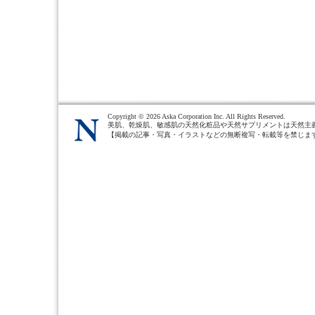
Copyright ©
2026 Aska Corporation Inc. All Rights Reserved.
美肌、乾燥肌、敏感肌の天然化粧品や天然サプリメントは天然主
【掲載の記事・写真・イラストなどの無断複写・転載等を禁じま