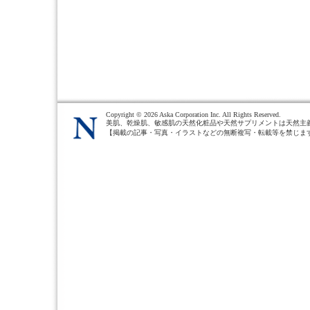
Copyright ©
2026 Aska Corporation Inc. All Rights Reserved.
美肌、乾燥肌、敏感肌の天然化粧品や天然サプリメントは天然主
【掲載の記事・写真・イラストなどの無断複写・転載等を禁じま