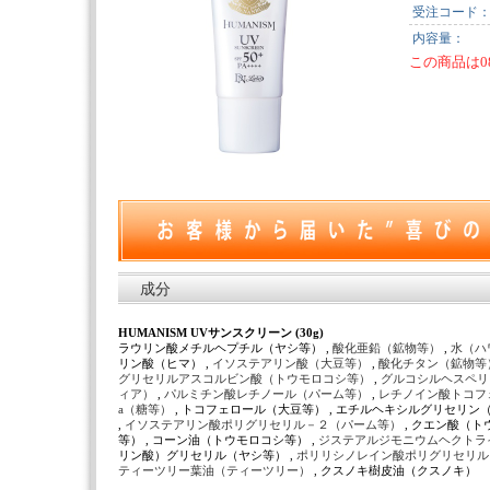
受注コード
内容量：
この商品は0
成分
HUMANISM UVサンスクリーン (30g)
ラウリン酸メチルヘプチル（ヤシ等） ,
酸化亜鉛（鉱物等）
,
水（ハ
リン酸（ヒマ） ,
イソステアリン酸（大豆等）
,
酸化チタン（鉱物等
グリセリルアスコルビン酸（トウモロコシ等）
,
グルコシルヘスペリ
ィア）
,
パルミチン酸レチノール（パーム等）
,
レチノイン酸トコフ
a（糖等）
, トコフェロール（大豆等） , エチルヘキシルグリセリン
,
イソステアリン酸ポリグリセリル－２（パーム等）
, クエン酸（ト
等） , コーン油（トウモロコシ等） ,
ジステアルジモニウムヘクトラ
リン酸）グリセリル（ヤシ等） ,
ポリリシノレイン酸ポリグリセリ
ティーツリー葉油（ティーツリー）
, クスノキ樹皮油（クスノキ）