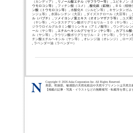
（カンディア）
, リノール酸エチル（サフラワー等） ,
ユビキノン（
ウモロコシ等） ,
フィチン酸（コメ）
, 酸化銀（鉱物） ,
ＢＧ（植物
ン酸（トウモロコシ等） ,
水酸化Ｋ（シルビン等）
,
キサンタンガム
ンジュ等）
,
水添レシチン（大豆）
,
ダイズステロール（大豆等）
,
ル（バブチ） , ソメイヨシノ葉エキス（オオシマザクラ等） ,
ユズ果
（ヤシ等）
,
ペンタステアリン酸ポリグリセリル－１０（ヤシ等）
ジラウロイルグルタミン酸リシンＮａ（アミノ酸等）
,
ウンデシレン
ール（ヤシ等）
, エチルヘキシルグリセリン（ヤシ等） , カプリル酸
ル（ヤシ等）
,
ラウリン酸ポリグリセリル－２（ヤシ等）
,
ラウリン
チン酸エチルヘキシル（ヤシ等）
,
オレンジ油（オレンジ）
,
ローズ
,
ラベンダー油（ラベンダー）
Copyright ©
2026 Aska Corporation Inc. All Rights Reserved.
美肌、乾燥肌、敏感肌の天然化粧品や天然サプリメントは天然主
【掲載の記事・写真・イラストなどの無断複写・転載等を禁じま