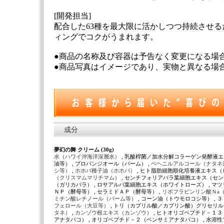
[開発担当]
配合した63種を最大限に活かしつつ持続させ
ィングでコクがうまれます。
●商品の名称及び容器は予告なく変更になる場
●商品写真はイメージであり、実物と異なる場
成分
夢幻の舞 クリーム (30g)
水（ハワイ沖海洋深層水）
, 乳酸桿菌／加水分解コラーゲン発酵液エ
油等） , プロパンジオール（パーム） ,
ベヘニルアルコール（ナタネ
シ等）
,
ホホバ種子油（ホホバ）
, ヒト脂肪細胞順化培養液エキス（ヒ
（クリスマムマリチマム）
, センチフォリアバラ葉細胞エキス（セン
（ガリカバラ） , ロサアルバ葉細胞エキス（ホワイトローズ） , マ
ＮＰ（酵母等） , セラミドＡＰ（酵母等） ,
リボフラビンリン酸Ｎa
ミチン酸レチノール（パーム等）
, コーン油（トウモロコシ等） ,
フェロール（大豆等）
, トリ（カプリル酸／カプリン酸）グリセリル
タネ）
,
カンゾウ根エキス（カンゾウ）
, ヒトオリゴペプチド－１３
アナタバコ） , オリゴペプチド－２（ベンサミアナタバコ） , 水溶