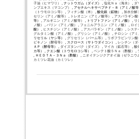
子油（ヒマワリ）
, ナットウガム（ダイズ） ,
塩化Ｎａ（海水）
,
ダ
ンブエキス（マコンブ）
, アセチルヘキサペプチド－８（アミノ酸等）
（トウモロコシ等）
,
フィチン酸（米）
, 酸化銀（鉱物） ,
加水分解
セリン（アミノ酸等）
,
トレオニン（アミノ酸等）
,
アスパラギン酸
等） ,
アルギニン（アミノ酸等）
, トリプトファン（アミノ酸） , 
ノ酸）
,
バリン（アミノ酸）
,
フェニルアラニン（アミノ酸）
,
ロイ
酸） ,
ヒスチジン（アミノ酸）
,
アスパラギン（アミノ酸）
,
システ
グルタミン酸（アミノ酸）
,
グリシン（アミノ酸）
,
チロシン（アミ
リセリル（ヤシ等） ,
グリセリン（パーム等）
,
リボフラビンリン酸
ビキノン（酵母等）
, スクロース（サトウダイコン） ,
レシチン（ダ
ＡＰ（酵母等） ,
ダイズタンパク（ダイズ）
,
マイカ（鉱石等）
,
酸
カ等） , クエン酸（トウモロコシ等） ,
ペンテト酸５Ｎａ（酢酸）
,
, ＨＥＤＴＡ－３Ｎａ（酢酸） ,
ニオイテンジクアオイ油（ゼラニウ
カミツレ花油（カミツレ）