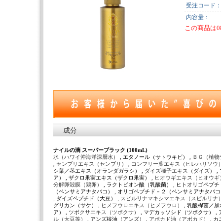
受注コード
内容量：
この商品は0
成分
ナイルの滴 スーパーブラック (100mL)
水（ハワイ沖海洋深層水）
, エタノール（サトウキビ） ,
ＢＧ（植物
,
センブリエキス（センブリ）
,
コンフリー葉エキス（ヒレハリソウ
シ葉／茎エキス（オランダガラシ） ,
ダイズ種子エキス（ダイズ）
ア） , ザクロ果実エキス（ザクロ果実） ,
ヒオウギエキス（ヒオウギ
分解卵殻膜（鶏卵）
, ラクトビオン酸（乳酸菌） , ヒトオリゴペプ
（ベンサミアナタバコ） , オリゴペプチド－２（ベンサミアナタバコ
, ダイズペプチド（大豆） ,
スピルリナマキシマエキス（スピルリナ
グリカン（サケ） ,
ヒメフウロエキス（ヒメフウロ）
, 乳酸桿菌／
ア） ,
ツボクサエキス（ツボクサ）
, マデカッソシド（ツボクサ） ,
ル（大豆等）
, アンズ核油（アンズ） ,
アボカド油（アボカド）
, 