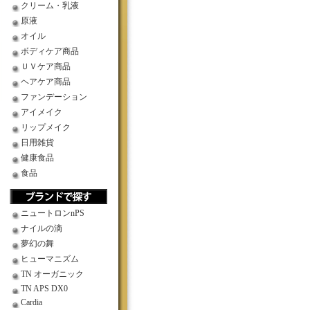
クリーム・乳液
原液
オイル
ボディケア商品
ＵＶケア商品
ヘアケア商品
ファンデーション
アイメイク
リップメイク
日用雑貨
健康食品
食品
ニュートロンnPS
ナイルの滴
夢幻の舞
ヒューマニズム
TN オーガニック
TN APS DX0
Cardia