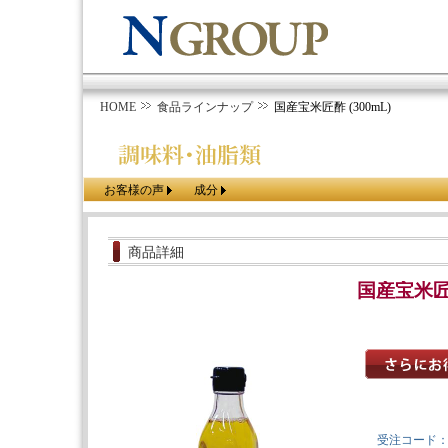
HOME
食品ラインナップ
国産宝米匠酢 (300mL)
お客様の声
成分
商品詳細
国産宝米匠酢
受注コード