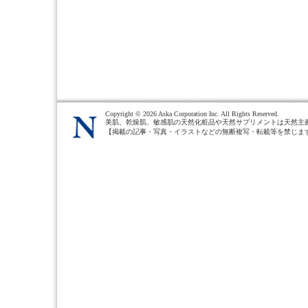
Copyright ©
2026 Aska Corporation Inc. All Rights Reserved.
美肌、乾燥肌、敏感肌の天然化粧品や天然サプリメントは天然主
【掲載の記事・写真・イラストなどの無断複写・転載等を禁じま